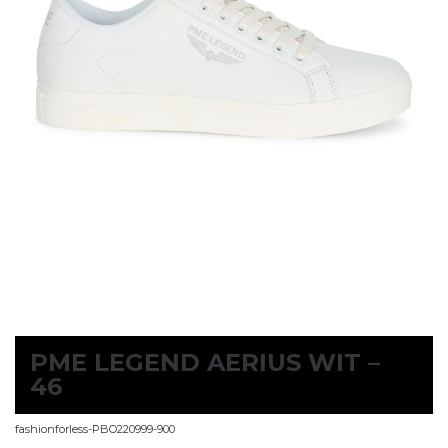
PME LEGEND AERIUS WIT –
46
fashionforless-PBO220999-900