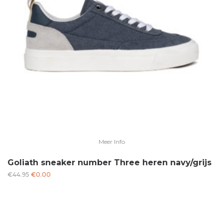
Meer Info
Goliath sneaker number Three heren navy/grijs
Oorspronkelijke
Huidige
€
44.95
€
0.00
prijs
prijs
was:
is:
€44.95.
€0.00.