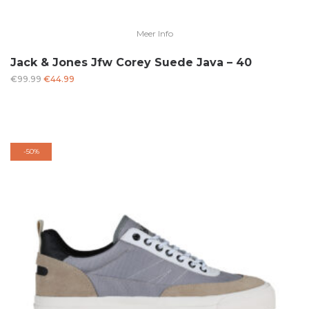
Meer Info
Jack & Jones Jfw Corey Suede Java – 40
Oorspronkelijke
Huidige
€
99.99
€
44.99
prijs
prijs
was:
is:
€99.99.
€44.99.
-
50%