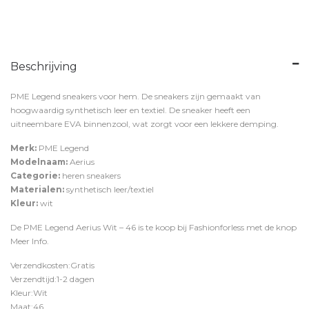
Beschrijving
PME Legend sneakers voor hem. De sneakers zijn gemaakt van
hoogwaardig synthetisch leer en textiel. De sneaker heeft een
uitneembare EVA binnenzool, wat zorgt voor een lekkere demping.
Merk:
PME Legend
Modelnaam:
Aerius
Categorie:
heren sneakers
Materialen:
synthetisch leer/textiel
Kleur:
wit
De PME Legend Aerius Wit – 46 is te koop bij
Fashionforless
met de knop
Meer Info
.
Verzendkosten:Gratis
Verzendtijd:1-2 dagen
Kleur:Wit
Maat:46