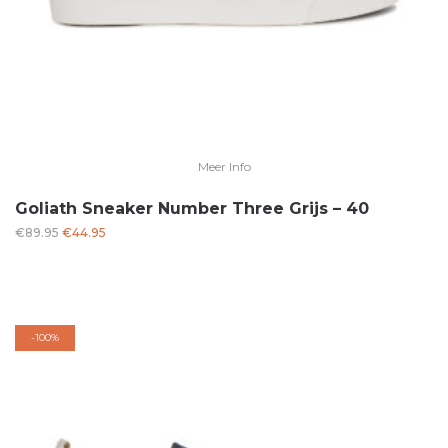
Meer Info
Goliath Sneaker Number Three Grijs – 40
Oorspronkelijke
Huidige
€
89.95
€
44.95
prijs
prijs
was:
is:
€89.95.
€44.95.
-
100%