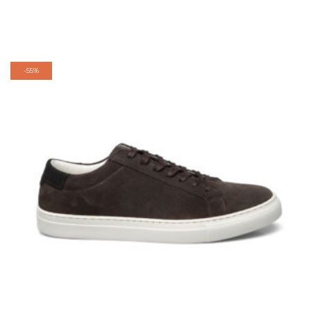
-
55%