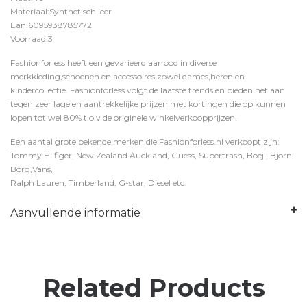
Materiaal:Synthetisch leer
Ean:6095938785772
Voorraad:3
Fashionforless heeft een gevarieerd aanbod in diverse
merkkleding,schoenen en accessoires,zowel dames,heren en
kindercollectie. Fashionforless volgt de laatste trends en bieden het aan
tegen zeer lage en aantrekkelijke prijzen met kortingen die op kunnen
lopen tot wel 80% t.o.v de originele winkelverkoopprijzen.
Een aantal grote bekende merken die Fashionforless.nl verkoopt zijn:
Tommy Hilfiger, New Zealand Auckland, Guess, Supertrash, Boeji, Bjorn
Borg,Vans,
Ralph Lauren, Timberland, G-star, Diesel etc.
Aanvullende informatie
Related Products