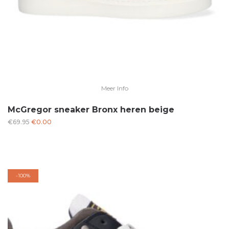
Meer Info
McGregor sneaker Bronx heren beige
Oorspronkelijke
Huidige
€
69.95
€
0.00
prijs
prijs
was:
is:
€69.95.
€0.00.
-
100%