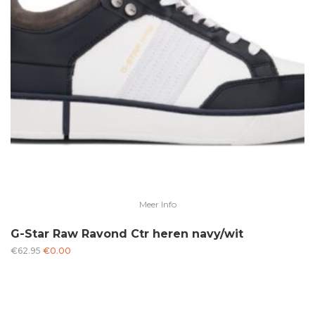
Meer Info
G-Star Raw Ravond Ctr heren navy/wit
Oorspronkelijke
Huidige
€
62.95
€
0.00
prijs
prijs
was:
is:
€62.95.
€0.00.