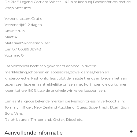
De PME Legend Corridor Wheat – 42 is te koop bij
Fashionforless
met de
knop
Meer Info
.
Verzendkosten:Gratis
Verzendtijd:1-2 dagen
Kleur:Bruin
Maat:42
Materiaal:Synthetisch leer
Ean:8718589908748
Voorraad:8
Fashionforless heeft een gevarieerd aanbod in diverse
merkkleding,schoenen en accessoires,zowel dames,heren en
kindercollectie. Fashionforless volgt de laatste trends en bieden het aan
tegen zeer lage en aantrekkelijke prijzen met kortingen die op kunnen
lopen tot wel 80% t.o.v de originele winkelverkoopprijzen.
Een aantal grote bekende merken die Fashionforless.nl verkoopt zijn:
Tommy Hilfiger, New Zealand Auckland, Guess, Supertrash, Boeji, Bjorn
Borg,Vans,
Ralph Lauren, Timberland, G-star, Diesel etc.
Aanvullende informatie