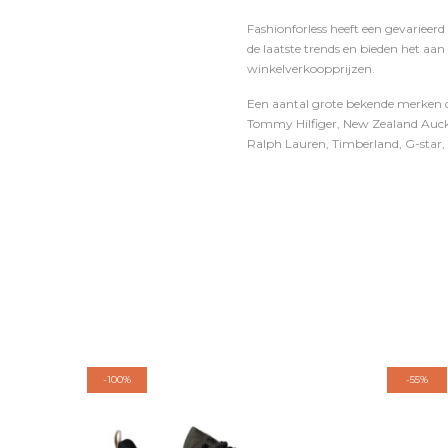
Fashionforless heeft een gevarieerd
de laatste trends en bieden het aan
winkelverkoopprijzen.
Een aantal grote bekende merken di
Tommy Hilfiger, New Zealand Auckl
Ralph Lauren, Timberland, G-star, D
-
100%
-
55%