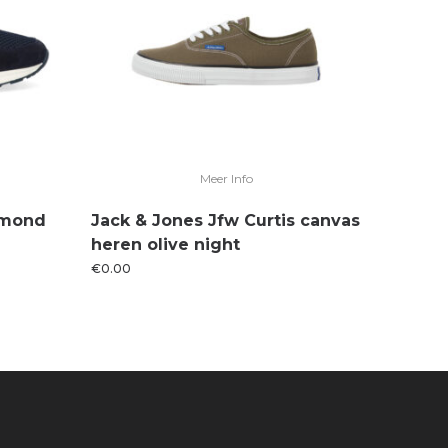
Meer Info
hmond
Jack & Jones Jfw Curtis canvas
heren olive night
€
0.00