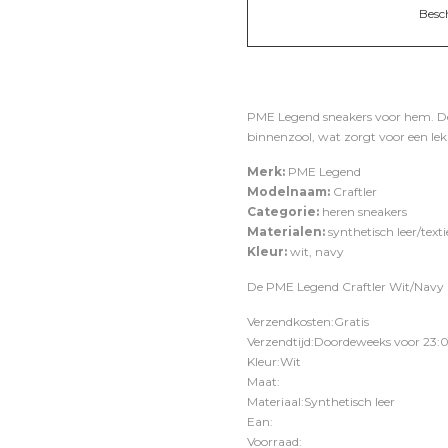
Besc
PME Legend sneakers voor hem. De 
binnenzool, wat zorgt voor een le
Merk:
PME Legend
Modelnaam:
Craftler
Categorie:
heren sneakers
Materialen:
synthetisch leer/texti
Kleur:
wit, navy
De PME Legend Craftler Wit/Navy i
Verzendkosten:Gratis
Verzendtijd:Doordeweeks voor 23:0
Kleur:Wit
Maat:
Materiaal:Synthetisch leer
Ean:
Voorraad: