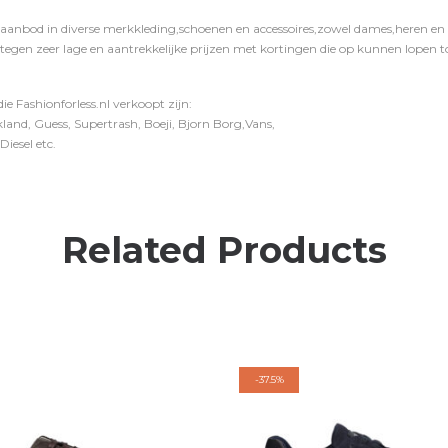
 aanbod in diverse merkkleding,schoenen en accessoires,zowel dames,heren en ki
 tegen zeer lage en aantrekkelijke prijzen met kortingen die op kunnen lopen to
e Fashionforless.nl verkoopt zijn:
and, Guess, Supertrash, Boeji, Bjorn Borg,Vans,
iesel etc.
Related Products
-
37.5%