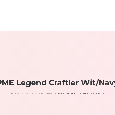
PME Legend Craftler Wit/Nav
HOME
>
SHOP
>
SNEAKERS
>
PME LEGEND CRAFTLER WIT/NAVY