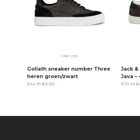
Meer Info
Goliath sneaker number Three
Jack &
heren groen/zwart
Java –
Oorspronkelijke
Huidige
Oo
€
44.95
€
0.00
€
99.99
€
prijs
prijs
pr
was:
is:
wa
€44.95.
€0.00.
€9