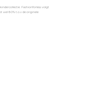
ndercollectie. Fashionforless volgt
t wel 80% t.o.v de originele