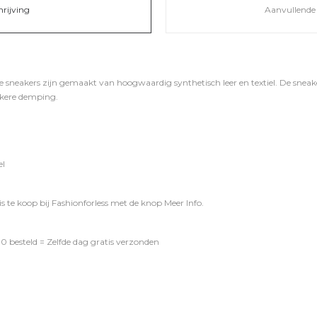
hrijving
Aanvullende 
sneakers zijn gemaakt van hoogwaardig synthetisch leer en textiel. De snea
kkere demping.
el
s te koop bij
Fashionforless
met de knop
Meer Info
.
0 besteld = Zelfde dag gratis verzonden