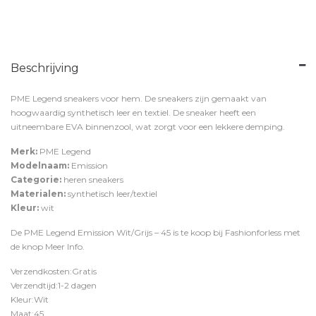
Beschrijving
PME Legend sneakers voor hem. De sneakers zijn gemaakt van
hoogwaardig synthetisch leer en textiel. De sneaker heeft een
uitneembare EVA binnenzool, wat zorgt voor een lekkere demping.
Merk:
PME Legend
Modelnaam:
Emission
Categorie:
heren sneakers
Materialen:
synthetisch leer/textiel
Kleur:
wit
De PME Legend Emission Wit/Grijs – 45 is te koop bij
Fashionforless
met
de knop
Meer Info
.
Verzendkosten:Gratis
Verzendtijd:1-2 dagen
Kleur:Wit
Maat:45