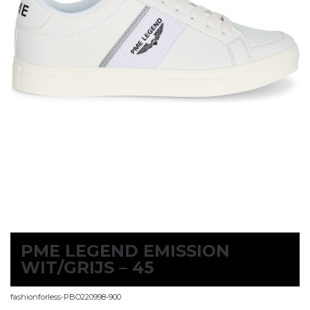
PME LEGEND EMISSION
WIT/GRIJS – 45
fashionforless-PBO220998-900