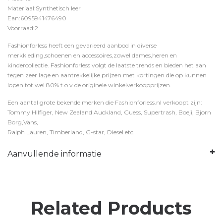
Materiaal:Synthetisch leer
Ean:6095941476490
Voorraad:2
Fashionforless heeft een gevarieerd aanbod in diverse
merkkleding,schoenen en accessoires,zowel dames,heren en
kindercollectie. Fashionforless volgt de laatste trends en bieden het aan
tegen zeer lage en aantrekkelijke prijzen met kortingen die op kunnen
lopen tot wel 80% t.o.v de originele winkelverkoopprijzen.
Een aantal grote bekende merken die Fashionforless.nl verkoopt zijn:
Tommy Hilfiger, New Zealand Auckland, Guess, Supertrash, Boeji, Bjorn
Borg,Vans,
Ralph Lauren, Timberland, G-star, Diesel etc.
Aanvullende informatie
Related Products