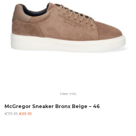
Meer Info
McGregor Sneaker Bronx Beige – 46
Oorspronkelijke
Huidige
€
119.95
€
69.95
prijs
prijs
was:
is:
€119.95.
€69.95.