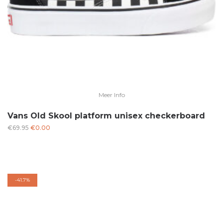
Meer Info
Vans Old Skool platform unisex checkerboard
Oorspronkelijke
Huidige
€
69.95
€
0.00
prijs
prijs
was:
is:
€69.95.
€0.00.
-
41.7%