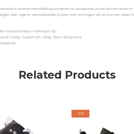
 aanbod in diverse merkkleding,schoenen en accessoires,zowel dames,heren en ki
 tegen zeer lage en aantrekkelijke prijzen met kortingen die op kunnen lopen to
e Fashionforless.nl verkoopt zijn:
and, Guess, Supertrash, Boeji, Bjorn Borg,Vans,
iesel etc.
Related Products
-
50%