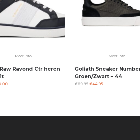
Meer Info
Meer Info
 Raw Ravond Ctr heren
Goliath Sneaker Numbe
it
Groen/Zwart – 44
rspronkelijke
Huidige
Oorspronkelijke
Huidige
0.00
€
89.95
€
44.95
js
prijs
prijs
prijs
s:
is:
was:
is:
2.95.
€0.00.
€89.95.
€44.95.