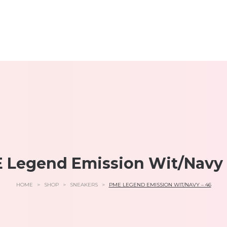
 Legend Emission Wit/Navy 
HOME
>
SHOP
>
SNEAKERS
>
PME LEGEND EMISSION WIT/NAVY – 46