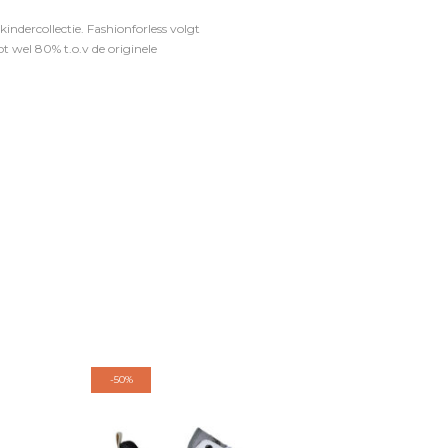
ndercollectie. Fashionforless volgt
t wel 80% t.o.v de originele
-
50%