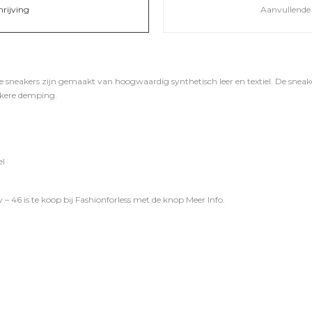
hrijving
Aanvullende 
sneakers zijn gemaakt van hoogwaardig synthetisch leer en textiel. De snea
kkere demping.
el
 46 is te koop bij
Fashionforless
met de knop
Meer Info
.