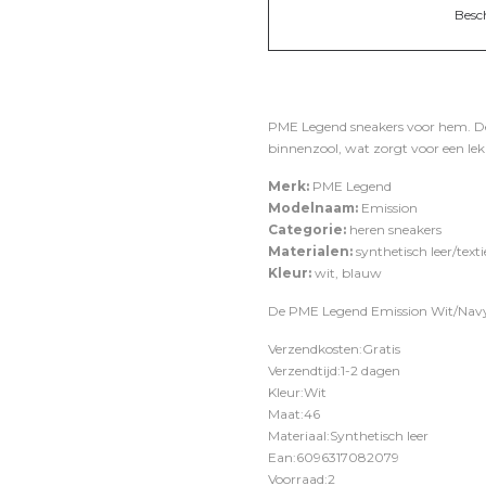
Besc
PME Legend sneakers voor hem. De 
binnenzool, wat zorgt voor een le
Merk:
PME Legend
Modelnaam:
Emission
Categorie:
heren sneakers
Materialen:
synthetisch leer/texti
Kleur:
wit, blauw
De PME Legend Emission Wit/Navy –
Verzendkosten:Gratis
Verzendtijd:1-2 dagen
Kleur:Wit
Maat:46
Materiaal:Synthetisch leer
Ean:6096317082079
Voorraad:2