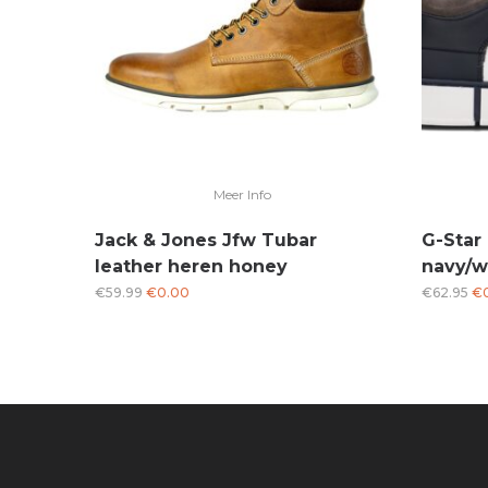
Meer Info
Jack & Jones Jfw Tubar
G-Star
leather heren honey
navy/w
Oorspronkelijke
Huidige
Oo
€
59.99
€
0.00
€
62.95
€
prijs
prijs
pri
was:
is:
wa
€59.99.
€0.00.
€6