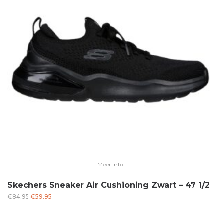
Meer Info
Skechers Sneaker Air Cushioning Zwart – 47 1/2
Oorspronkelijke
Huidige
€
84.95
€
59.95
prijs
prijs
was:
is: