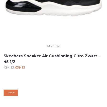
Meer Info
Skechers Sneaker Air Cushioning Citro Zwart –
45 1/2
Oorspronkelijke
Huidige
€
84.95
€
59.95
prijs
prijs
was:
is:
€84.95.
€59.95.
-
29.4%