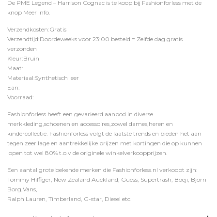
De PME Legend – Harrison Cognac is te koop bij
Fashionforless
met de
knop
Meer Info
.
Verzendkosten:Gratis
Verzendtijd:Doordeweeks voor 23:00 besteld = Zelfde dag gratis
verzonden
Kleur:Bruin
Maat:
Materiaal:Synthetisch leer
Ean:
Voorraad:
Fashionforless heeft een gevarieerd aanbod in diverse
merkkleding,schoenen en accessoires,zowel dames,heren en
kindercollectie. Fashionforless volgt de laatste trends en bieden het aan
tegen zeer lage en aantrekkelijke prijzen met kortingen die op kunnen
lopen tot wel 80% t.o.v de originele winkelverkoopprijzen.
Een aantal grote bekende merken die Fashionforless.nl verkoopt zijn:
Tommy Hilfiger, New Zealand Auckland, Guess, Supertrash, Boeji, Bjorn
Borg,Vans,
Ralph Lauren, Timberland, G-star, Diesel etc.