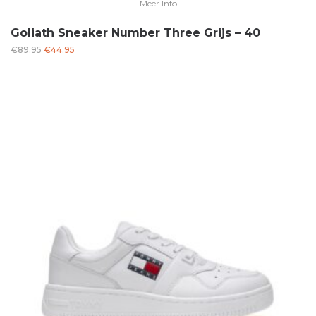
Meer Info
Goliath Sneaker Number Three Grijs – 40
Oorspronkelijke
Huidige
€
89.95
€
44.95
prijs
prijs
was:
is:
€89.95.
€44.95.