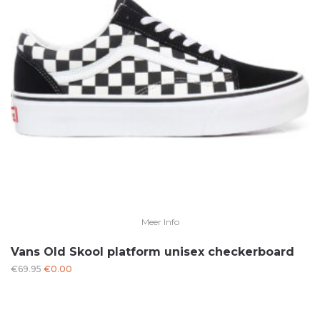
Meer Info
Vans Old Skool platform unisex checkerboard
Oorspronkelijke
Huidige
€
69.95
€
0.00
prijs
prijs
was:
is:
€69.95.
€0.00.