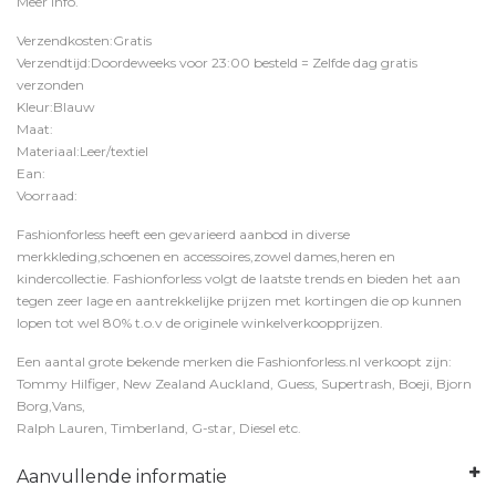
Meer Info
.
Verzendkosten:Gratis
Verzendtijd:Doordeweeks voor 23:00 besteld = Zelfde dag gratis
verzonden
Kleur:Blauw
Maat:
Materiaal:Leer/textiel
Ean:
Voorraad:
Fashionforless heeft een gevarieerd aanbod in diverse
merkkleding,schoenen en accessoires,zowel dames,heren en
kindercollectie. Fashionforless volgt de laatste trends en bieden het aan
tegen zeer lage en aantrekkelijke prijzen met kortingen die op kunnen
lopen tot wel 80% t.o.v de originele winkelverkoopprijzen.
Een aantal grote bekende merken die Fashionforless.nl verkoopt zijn:
Tommy Hilfiger, New Zealand Auckland, Guess, Supertrash, Boeji, Bjorn
Borg,Vans,
Ralph Lauren, Timberland, G-star, Diesel etc.
Aanvullende informatie