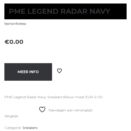
PME LEGEND RADAR NAVY
fashionforless-
€
0.00
MEER INFO
PME Legend Radar Navy Sneakers Blauw maat EUR 0.00
Toevoegen aan verlanglijst
Vergelijk
Categorie:
Sneakers