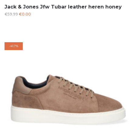
Jack & Jones Jfw Tubar leather heren honey
Oorspronkelijke
Huidige
€
59.99
€
0.00
prijs
prijs
was:
is:
€59.99.
€0.00.
-
41.7%