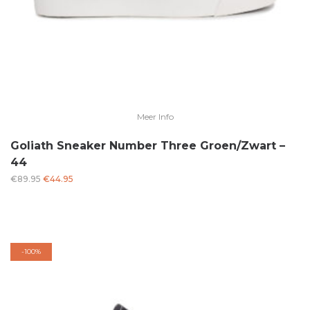
Meer Info
Goliath Sneaker Number Three Groen/Zwart –
44
Oorspronkelijke
Huidige
€
89.95
€
44.95
prijs
prijs
was:
is:
€89.95.
€44.95.
-
100%