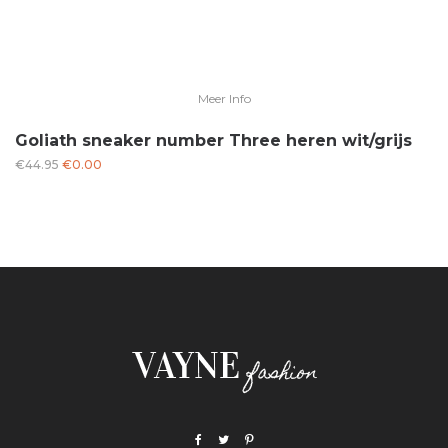
Meer Info
Goliath sneaker number Three heren wit/grijs
Oorspronkelijke
Huidige
€
44.95
€
0.00
prijs
prijs
was:
is:
€44.95.
€0.00.