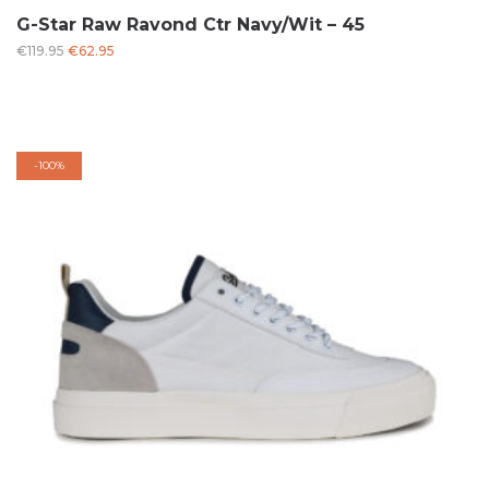
G-Star Raw Ravond Ctr Navy/Wit – 45
Oorspronkelijke
Huidige
€
119.95
€
62.95
prijs
prijs
was:
is:
€119.95.
€62.95.
-
100%