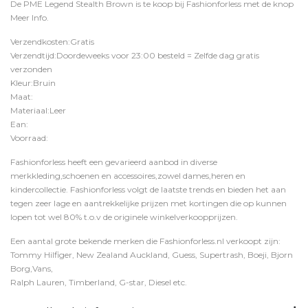
De PME Legend Stealth Brown is te koop bij
Fashionforless
met de knop
Meer Info
.
Verzendkosten:Gratis
Verzendtijd:Doordeweeks voor 23:00 besteld = Zelfde dag gratis
verzonden
Kleur:Bruin
Maat:
Materiaal:Leer
Ean:
Voorraad:
Fashionforless heeft een gevarieerd aanbod in diverse
merkkleding,schoenen en accessoires,zowel dames,heren en
kindercollectie. Fashionforless volgt de laatste trends en bieden het aan
tegen zeer lage en aantrekkelijke prijzen met kortingen die op kunnen
lopen tot wel 80% t.o.v de originele winkelverkoopprijzen.
Een aantal grote bekende merken die Fashionforless.nl verkoopt zijn:
Tommy Hilfiger, New Zealand Auckland, Guess, Supertrash, Boeji, Bjorn
Borg,Vans,
Ralph Lauren, Timberland, G-star, Diesel etc.