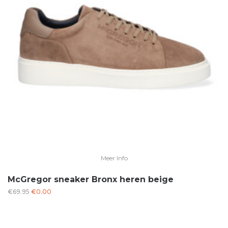
Meer Info
McGregor sneaker Bronx heren beige
Oorspronkelijke
Huidige
€
69.95
€
0.00
prijs
prijs
was:
is:
€69.95.
€0.00.