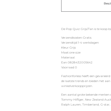
Besc
De Pop Quiz Grijs/Tan is te koop b
Verzendkosten:Gratis
Verzendtijd:1-4 werkdagen
Kleur:Grijs
Maat:one size
Materiaal:
Ean:0828432005642
Voorraad:0
Fashionforless heeft een gevarieerd
de laatste trends en bieden het aan
winkelverkoopprijzen.
Een aantal grote bekende merken di
Tommy Hilfiger, New Zealand Auckl
Ralph Lauren, Timberland, G-star, D