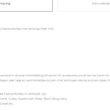
hrijving
Aanvullende 
ij
Fashionforless
met de knop
Meer Info
.
 aanbod in diverse merkkleding,schoenen en accessoires,zowel dames,heren en ki
 tegen zeer lage en aantrekkelijke prijzen met kortingen die op kunnen lopen to
e Fashionforless.nl verkoopt zijn:
and, Guess, Supertrash, Boeji, Bjorn Borg,Vans,
iesel etc.