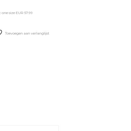
 one size EUR 57.99
Toevoegen aan verlanglijst