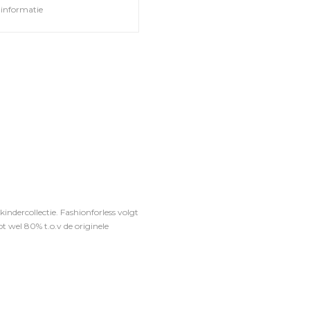
informatie
ndercollectie. Fashionforless volgt
t wel 80% t.o.v de originele