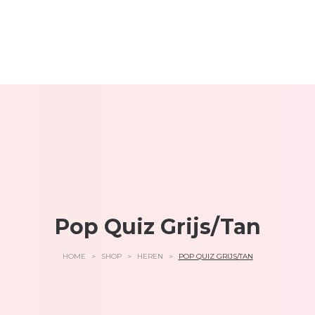
Pop Quiz Grijs/Tan
HOME
>
SHOP
>
HEREN
>
POP QUIZ GRIJS/TAN