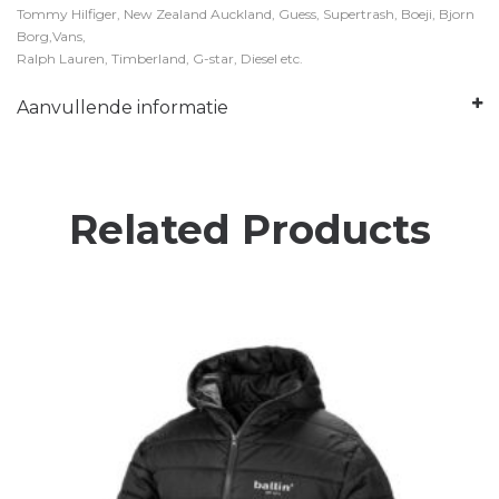
Tommy Hilfiger, New Zealand Auckland, Guess, Supertrash, Boeji, Bjorn
Borg,Vans,
Ralph Lauren, Timberland, G-star, Diesel etc.
Aanvullende informatie
Related Products