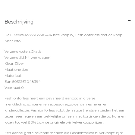
Beschrijving
De F-Series AVW78531G414 is te koop bij
Fashionforless
met de knop
Meer Info
.
Verzendkosten:Gratis
Verzendtijd:1-4 werkdagen
Kleur:Zilver
Maat:one size
Materiaal:
Ean:5031267048394
Voorraad:0
Fashionforless heeft een gevarieerd aanbod in diverse
merkkleding,schoenen en accessoires,zowel dames,heren en
kindercollectie. Fashionforless volgt de laatste trends en bieden het aan
tegen zeer lage en aantrekkelijke prijzen met kortingen die op kunnen
lopen tot wel 80% t.o.v de originele winkelverkoopprijzen.
Een aantal grote bekende merken die Fashionforless.nl verkoopt zijn: