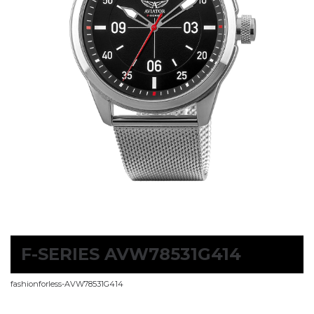
F-SERIES AVW78531G414
fashionforless-AVW78531G414