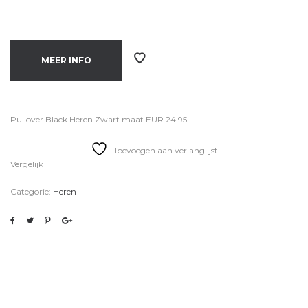
MEER INFO
Pullover Black Heren Zwart maat EUR 24.95
Toevoegen aan verlanglijst
Vergelijk
Categorie:
Heren