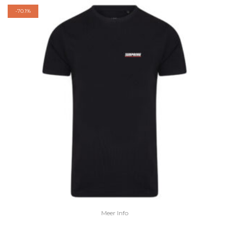
-
70.1%
Meer Info