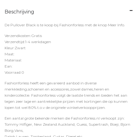
Beschrijving
De Pullover Black is te koop bij
Fashionforless
met de knop
Meer Info
.
Verzendkosten:Gratis
Verzendtijd:1-4 werkdagen
Kleur:Zwart
Maat:
Materiaal:
Ean:
Voorraad:0
Fashionforless heeft een gevarieerd aanbod in diverse
merkkleding,schoenen en accessoires,zowel dames,heren en
kindercollectie. Fashionforless volgt de laatste trends en bieden het aan
tegen zeer lage en aantrekkelijke prijzen met kortingen die op kunnen
lopen tot wel 80% t.o.v de originele winkelverkoopprijzen.
Een aantal grote bekende merken die Fashionforless.nl verkoopt zijn:
Tommy Hilfiger, New Zealand Auckland, Guess, Supertrash, Boeji, Bjorn
Borg,Vans,
Ralph Lauren, Timberland, G-star, Diesel etc.