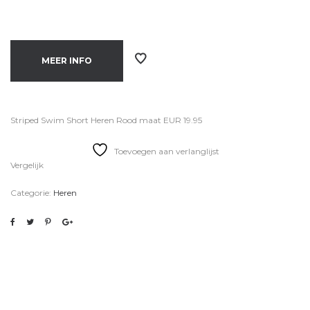
MEER INFO
Striped Swim Short Heren Rood maat EUR 19.95
Toevoegen aan verlanglijst
Vergelijk
Categorie:
Heren