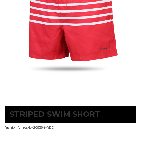
STRIPED SWIM SHORT
fashionforless-LA206584-RED