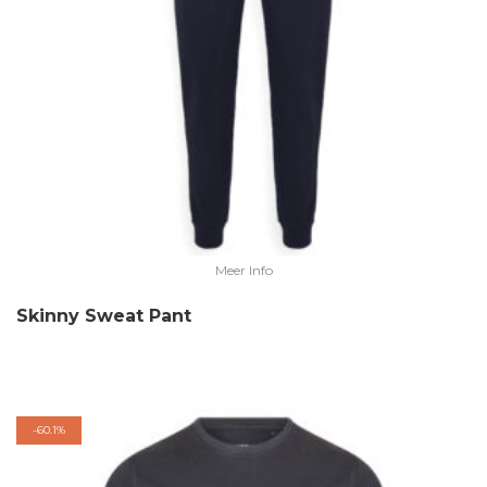
Meer Info
Skinny Sweat Pant
-
60.1%