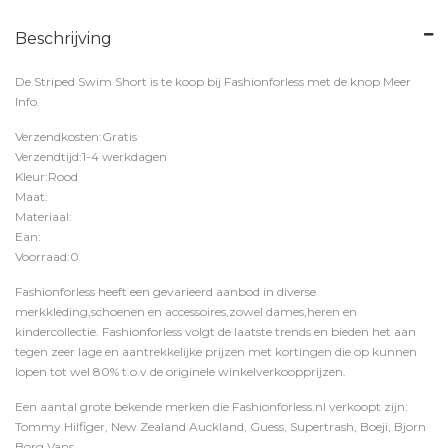
Beschrijving
De Striped Swim Short is te koop bij
Fashionforless
met de knop
Meer
Info
.
Verzendkosten:Gratis
Verzendtijd:1-4 werkdagen
Kleur:Rood
Maat:
Materiaal:
Ean:
Voorraad:0
Fashionforless heeft een gevarieerd aanbod in diverse
merkkleding,schoenen en accessoires,zowel dames,heren en
kindercollectie. Fashionforless volgt de laatste trends en bieden het aan
tegen zeer lage en aantrekkelijke prijzen met kortingen die op kunnen
lopen tot wel 80% t.o.v de originele winkelverkoopprijzen.
Een aantal grote bekende merken die Fashionforless.nl verkoopt zijn:
Tommy Hilfiger, New Zealand Auckland, Guess, Supertrash, Boeji, Bjorn
Borg,Vans,