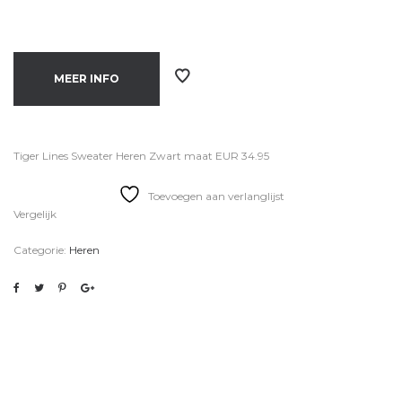
MEER INFO
Tiger Lines Sweater Heren Zwart maat EUR 34.95
Toevoegen aan verlanglijst
Vergelijk
Categorie:
Heren