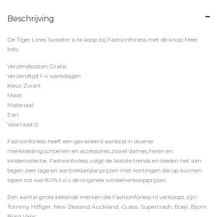
Beschrijving
De Tiger Lines Sweater is te koop bij
Fashionforless
met de knop
Meer
Info
.
Verzendkosten:Gratis
Verzendtijd:1-4 werkdagen
Kleur:Zwart
Maat:
Materiaal:
Ean:
Voorraad:0
Fashionforless heeft een gevarieerd aanbod in diverse
merkkleding,schoenen en accessoires,zowel dames,heren en
kindercollectie. Fashionforless volgt de laatste trends en bieden het aan
tegen zeer lage en aantrekkelijke prijzen met kortingen die op kunnen
lopen tot wel 80% t.o.v de originele winkelverkoopprijzen.
Een aantal grote bekende merken die Fashionforless.nl verkoopt zijn:
Tommy Hilfiger, New Zealand Auckland, Guess, Supertrash, Boeji, Bjorn
Borg,Vans,