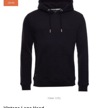
-
33.4%
Meer Info