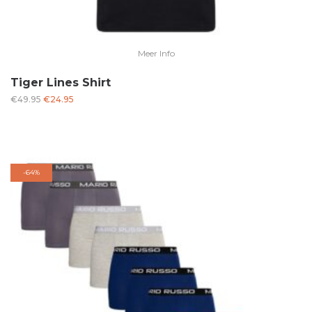
Meer Info
Tiger Lines Shirt
Oorspronkelijke
Huidige
€
49.95
€
24.95
prijs
prijs
was:
is:
€49.95.
€24.95.
-
64%