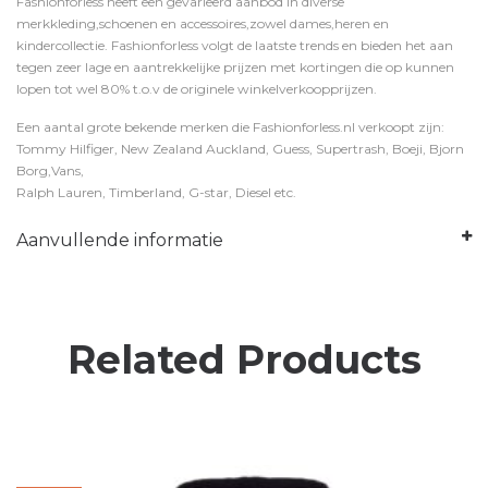
Fashionforless heeft een gevarieerd aanbod in diverse
merkkleding,schoenen en accessoires,zowel dames,heren en
kindercollectie. Fashionforless volgt de laatste trends en bieden het aan
tegen zeer lage en aantrekkelijke prijzen met kortingen die op kunnen
lopen tot wel 80% t.o.v de originele winkelverkoopprijzen.
Een aantal grote bekende merken die Fashionforless.nl verkoopt zijn:
Tommy Hilfiger, New Zealand Auckland, Guess, Supertrash, Boeji, Bjorn
Borg,Vans,
Ralph Lauren, Timberland, G-star, Diesel etc.
Aanvullende informatie
Related Products