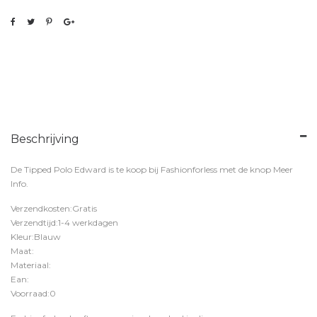
Beschrijving
De Tipped Polo Edward is te koop bij
Fashionforless
met de knop
Meer
Info
.
Verzendkosten:Gratis
Verzendtijd:1-4 werkdagen
Kleur:Blauw
Maat:
Materiaal:
Ean:
Voorraad:0