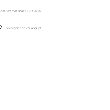
Sneakers Wit maat EUR 95.95
Toevoegen aan verlanglijst