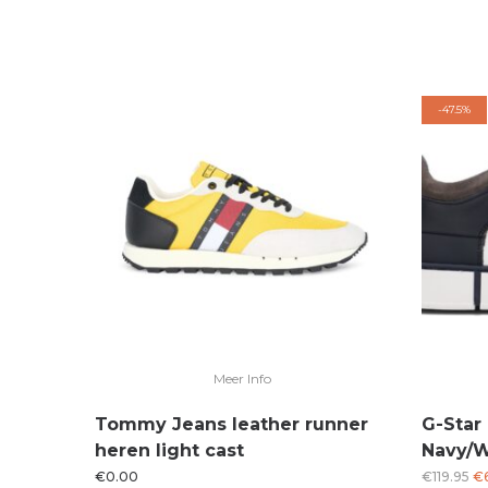
-
47.5%
Meer Info
Tommy Jeans leather runner
G-Star
heren light cast
Navy/W
Oo
€
0.00
€
119.95
€