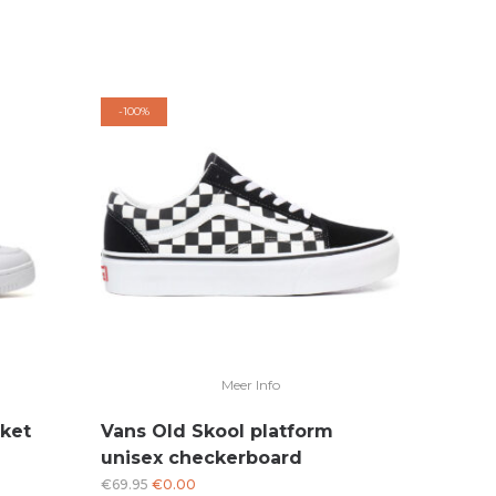
-
100%
Meer Info
ket
Vans Old Skool platform
unisex checkerboard
Oorspronkelijke
Huidige
€
69.95
€
0.00