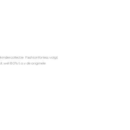
ndercollectie. Fashionforless volgt
t wel 80% t.o.v de originele