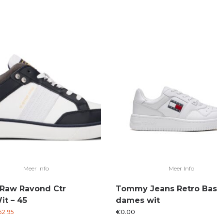
Meer Info
Meer Info
 Raw Ravond Ctr
Tommy Jeans Retro Bas
it – 45
dames wit
rspronkelijke
Huidige
62.95
€
0.00