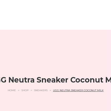
G Neutra Sneaker Coconut M
HOME
>
SHOP
>
SNEAKERS
>
UGG NEUTRA SNEAKER COCONUT MILK