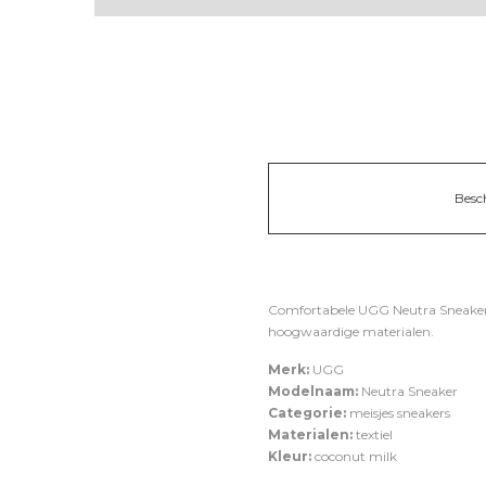
Besc
Comfortabele UGG Neutra Sneaker 
hoogwaardige materialen.
Merk:
UGG
Modelnaam:
Neutra Sneaker
Categorie:
meisjes sneakers
Materialen:
textiel
Kleur:
coconut milk