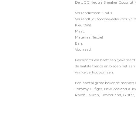
De UGG Neutra Sneaker Coconut Mil
Verzendkosten:Gratis
Verzendtijd:Doordeweeks voor 23:0
Kleur:Wit
Maat:
Materiaal:Textiel
Ean:
Voorraad:
Fashionforless heeft een gevarieerd
de laatste trends en bieden het aan
winkelverkoopprijzen.
Een aantal grote bekende merken di
Tommy Hilfiger, New Zealand Auckl
Ralph Lauren, Timberland, G-star, D