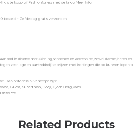
k is te koop bij
Fashionforless
met de knop
Meer Info
.
0 besteld = Zelfde dag gratis verzonden
 aanbod in diverse merkkleding,schoenen en accessoires,zowel dames,heren en ki
 tegen zeer lage en aantrekkelijke prijzen met kortingen die op kunnen lopen to
e Fashionforless.nl verkoopt zijn:
and, Guess, Supertrash, Boeji, Bjorn Borg,Vans,
iesel etc.
Related Products