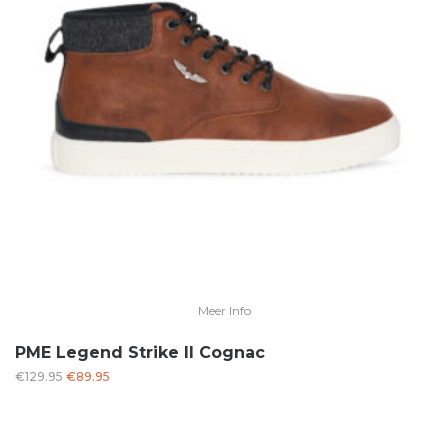
Meer Info
PME Legend Strike II Cognac
Oorspronkelijke
Huidige
€
129.95
€
89.95
prijs
prijs
was:
is:
€129.95.
€89.95.