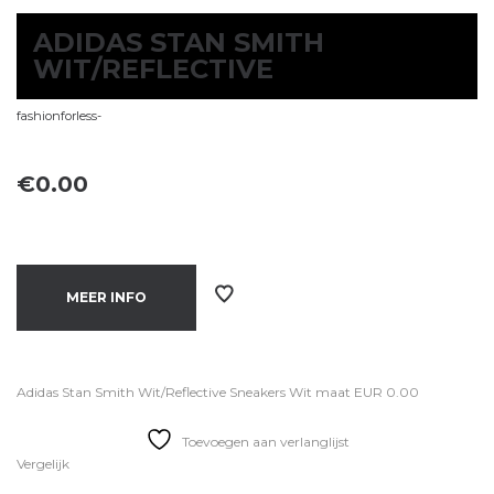
ADIDAS STAN SMITH
WIT/REFLECTIVE
fashionforless-
€
0.00
MEER INFO
Adidas Stan Smith Wit/Reflective Sneakers Wit maat EUR 0.00
Toevoegen aan verlanglijst
Vergelijk