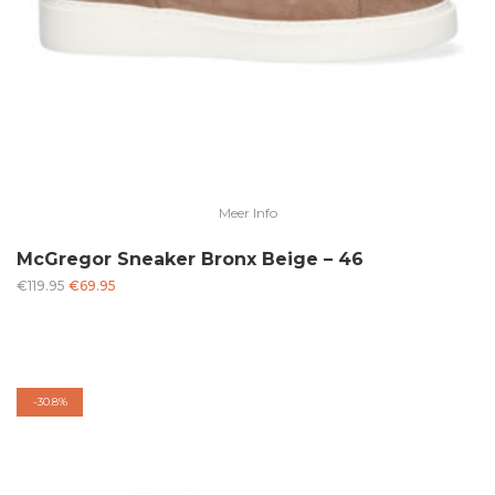
Meer Info
McGregor Sneaker Bronx Beige – 46
Oorspronkelijke
Huidige
€
119.95
€
69.95
prijs
prijs
was:
is:
€119.95.
€69.95.
-
30.8%