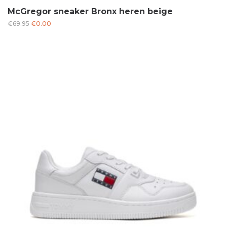
McGregor sneaker Bronx heren beige
Oorspronkelijke
Huidige
€
69.95
€
0.00
prijs
prijs
was:
is:
€69.95.
€0.00.