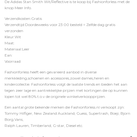
De Adidas Stan Smith Wit/Reflective is te koop bij
Fashionforless
met de
knop
Meer Info
.
Verzendkosten:Gratis
Verzendtijd:Doordeweeks voor 23:00 besteld = Zelfde dag gratis
verzonden
Kleur:Wit
Maat:
Materiaal:Leer
Ean:
Voorraad:
Fashionforless heeft een gevarieerd aanbod in diverse
merkkleding,schoenen en accessoires,zowel dames,heren en
kindercollectie. Fashionforless volgt de laatste trends en bieden het aan
tegen zeer lage en aantrekkelijke prijzen met kortingen die op kunnen
lopen tot wel 80% t.o.v de originele winkelverkoopprijzen.
Een aantal grote bekende merken die Fashionforless.nl verkoopt zijn:
Tommy Hilfiger, New Zealand Auckland, Guess, Supertrash, Boeji, Bjorn
Borg,Vans,
Ralph Lauren, Timberland, G-star, Diesel etc.