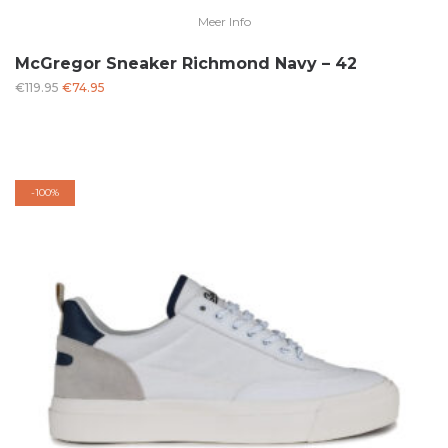
Meer Info
McGregor Sneaker Richmond Navy – 42
Oorspronkelijke
Huidige
€
119.95
€
74.95
prijs
prijs
was:
is:
€119.95.
€74.95.
-
100%