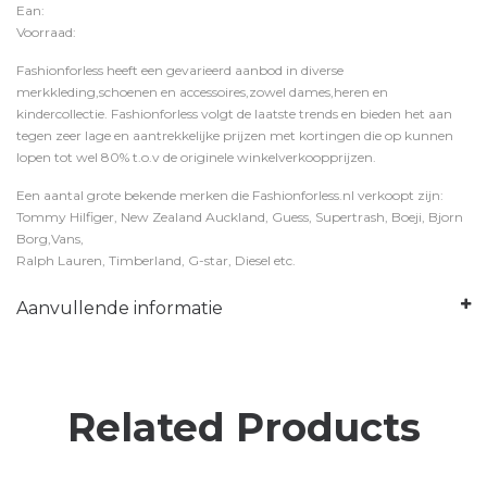
Ean:
Voorraad:
Fashionforless heeft een gevarieerd aanbod in diverse
merkkleding,schoenen en accessoires,zowel dames,heren en
kindercollectie. Fashionforless volgt de laatste trends en bieden het aan
tegen zeer lage en aantrekkelijke prijzen met kortingen die op kunnen
lopen tot wel 80% t.o.v de originele winkelverkoopprijzen.
Een aantal grote bekende merken die Fashionforless.nl verkoopt zijn:
Tommy Hilfiger, New Zealand Auckland, Guess, Supertrash, Boeji, Bjorn
Borg,Vans,
Ralph Lauren, Timberland, G-star, Diesel etc.
Aanvullende informatie
Related Products