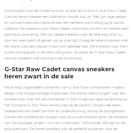
Ontworpen voor de moderne man, straalt de zwarte G-Star Raw Cadet
Canvas heren sneaker een tijdloze en trendy stijl uit. Met zijn lage design
en canvasmateriaal is deze schoen een perfecte aanvulling op je casual
collectie. De sneakers voor heren bieden optimaal comfort en hebben een
sportieve uitstraling. Het zijn ideale sneakers voor de hele dag, of je nu
aan het werk bent of geniet van je vrije tijd. Draag de veterschoenen met
een
jeans
voor een casual, maar toch geklede look. De sneakers voor hem
is ook verkrijgbaar in de kleur
olijf groen
. Je shopt de G-Star Raw Cadet
canvas sneakers met korting in de uitverkoop.
G-Star Raw Cadet canvas sneakers
heren zwart in de sale
Deze laag uitgesneden schoenen van G-Star Raw combineren modern
design met hoogwaardige materialen. De platte veters zorgen voor een
strakke look, met het kenmerkende G-Star Originals-label op de tong en
het iconische G-Star Raw-borduursel op de zijkant. De gevulde leren
hielbeschermer biedt comfort en ondersteuning, terwijl de doorgestikte
zool en extra steeklijnen zorgen voor duurzaamheid en grip. De sneakers
zijn vervaardigd uit een mix van materialen – 81% textiel, 13% leer en 6%
polyurethaan. De heren sneakers zijn dé perfecte schoenen voor de