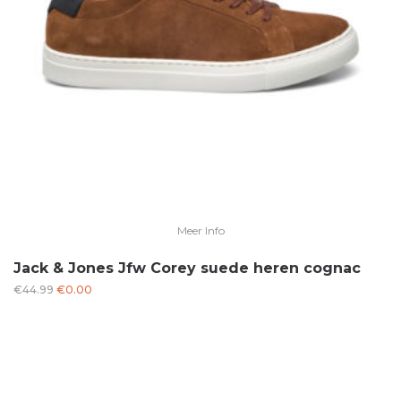
Meer Info
Jack & Jones Jfw Corey suede heren cognac
Oorspronkelijke
Huidige
€
44.99
€
0.00
prijs
prijs
was:
is:
€44.99.
€0.00.