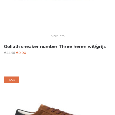
Meer Info
Goliath sneaker number Three heren wit/grijs
Oorspronkelijke
Huidige
€
44.95
€
0.00
prijs
prijs
was:
is:
€44.95.
€0.00.
-
100%