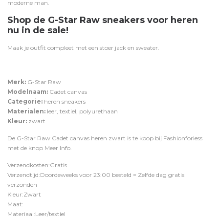
moderne man.
Shop de G-Star Raw sneakers voor heren
nu in de sale!
Maak je outfit compleet met een stoer
jack
en
sweater
.
Merk:
G-Star Raw
Modelnaam:
Cadet canvas
Categorie:
heren sneakers
Materialen:
leer, textiel, polyurethaan
Kleur:
zwart
De G-Star Raw Cadet canvas heren zwart is te koop bij
Fashionforless
met de knop
Meer Info
.
Verzendkosten:Gratis
Verzendtijd:Doordeweeks voor 23:00 besteld = Zelfde dag gratis
verzonden
Kleur:Zwart
Maat:
Materiaal:Leer/textiel