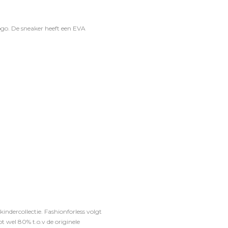
go. De sneaker heeft een EVA
ndercollectie. Fashionforless volgt
t wel 80% t.o.v de originele