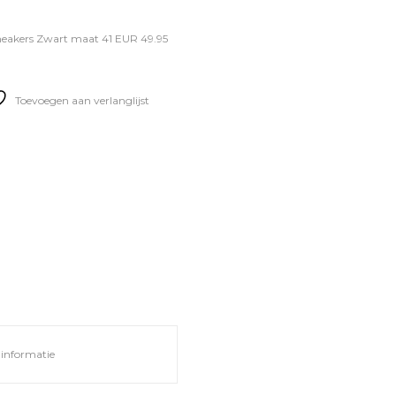
neakers Zwart maat 41 EUR 49.95
Toevoegen aan verlanglijst
informatie