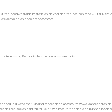
kt van hoogwaardige materialen en voorzien van het iconische G-Star Raw lo
ekkere demping en hoog draagcomfort.
 is te koop bij
Fashionforless
met de knop
Meer Info
.
 aanbod in diverse merkkleding,schoenen en accessoires,zowel dames,heren en ki
 tegen zeer lage en aantrekkelijke prijzen met kortingen die op kunnen lopen to