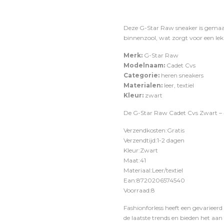
Deze G-Star Raw sneaker is gemaa
binnenzool, wat zorgt voor een l
Merk:
G-Star Raw
Modelnaam:
Cadet Cvs
Categorie:
heren sneakers
Materialen:
leer, textiel
Kleur:
zwart
De G-Star Raw Cadet Cvs Zwart – 41
Verzendkosten:Gratis
Verzendtijd:1-2 dagen
Kleur:Zwart
Maat:41
Materiaal:Leer/textiel
Ean:8720206574540
Voorraad:8
Fashionforless heeft een gevarieerd
de laatste trends en bieden het aan