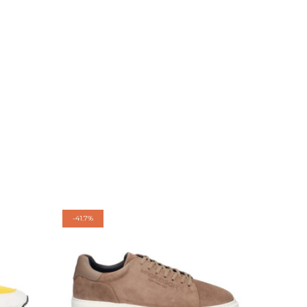
-
41.7%