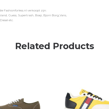
e Fashionforless.nl verkoopt zijn:
and, Guess, Supertrash, Boeji, Bjorn Borg,Vans,
iesel etc.
Related Products