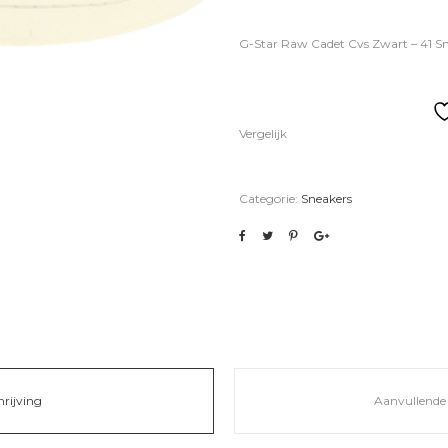
G-Star Raw Cadet Cvs Zwart – 41 S
Vergelijk
Categorie:
Sneakers
hrijving
Aanvullende 