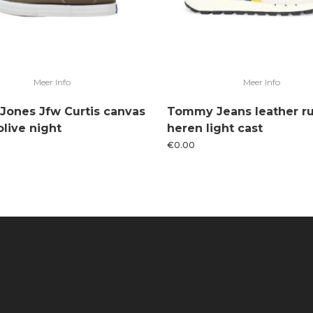
Meer Info
Meer Info
 Jones Jfw Curtis canvas
Tommy Jeans leather r
olive night
heren light cast
€
0.00