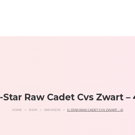
-Star Raw Cadet Cvs Zwart – 
HOME
>
SHOP
>
SNEAKERS
>
G-STAR RAW CADET CVS ZWART – 41