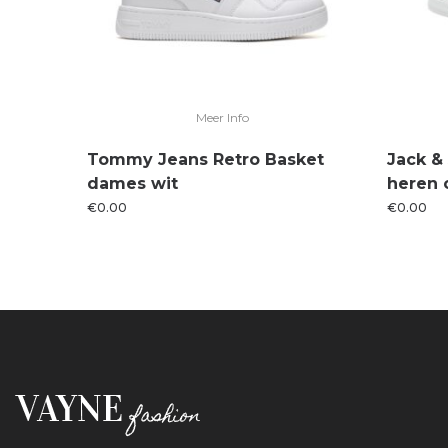
Meer Info
Tommy Jeans Retro Basket
Jack &
dames wit
heren 
€
0.00
€
0.00