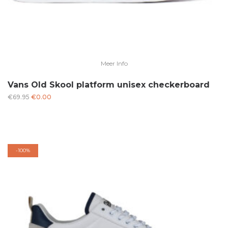
Meer Info
Vans Old Skool platform unisex checkerboard
Oorspronkelijke
Huidige
€
69.95
€
0.00
prijs
prijs
was:
is:
€69.95.
€0.00.
-
100%