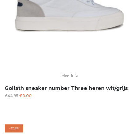
Meer Info
Goliath sneaker number Three heren wit/grijs
Oorspronkelijke
Huidige
€
44.95
€
0.00
prijs
prijs
was:
is:
€44.95.
€0.00.
-
30.8%