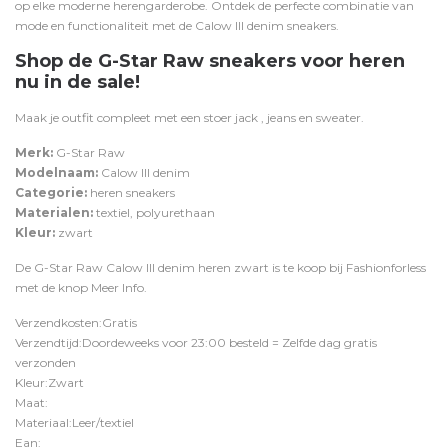
op elke moderne herengarderobe. Ontdek de perfecte combinatie van
mode en functionaliteit met de Calow III denim sneakers.
Shop de G-Star Raw sneakers voor heren
nu in de sale!
Maak je outfit compleet met een stoer
jack
,
jeans
en
sweater
.
Merk:
G-Star Raw
Modelnaam:
Calow III denim
Categorie:
heren sneakers
Materialen:
textiel, polyurethaan
Kleur:
zwart
De G-Star Raw Calow III denim heren zwart is te koop bij
Fashionforless
met de knop
Meer Info
.
Verzendkosten:Gratis
Verzendtijd:Doordeweeks voor 23:00 besteld = Zelfde dag gratis
verzonden
Kleur:Zwart
Maat:
Materiaal:Leer/textiel
Ean: