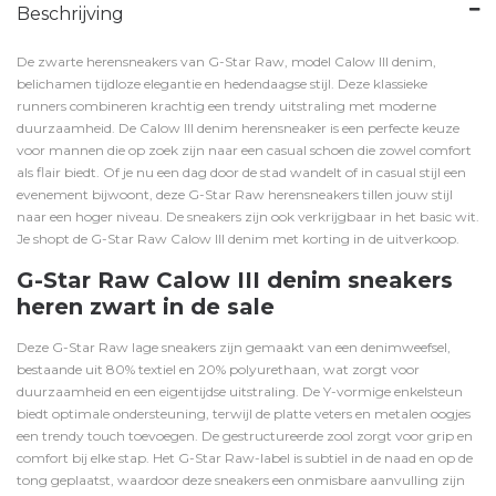
Beschrijving
De zwarte herensneakers van G-Star Raw, model Calow III denim,
belichamen tijdloze elegantie en hedendaagse stijl. Deze klassieke
runners combineren krachtig een trendy uitstraling met moderne
duurzaamheid. De Calow III denim herensneaker is een perfecte keuze
voor mannen die op zoek zijn naar een casual schoen die zowel comfort
als flair biedt. Of je nu een dag door de stad wandelt of in casual stijl een
evenement bijwoont, deze G-Star Raw herensneakers tillen jouw stijl
naar een hoger niveau. De sneakers zijn ook verkrijgbaar in het
basic wit
.
Je shopt de G-Star Raw Calow III denim met korting in de uitverkoop.
G-Star Raw Calow III denim sneakers
heren zwart in de sale
Deze G-Star Raw lage sneakers zijn gemaakt van een denimweefsel,
bestaande uit 80% textiel en 20% polyurethaan, wat zorgt voor
duurzaamheid en een eigentijdse uitstraling. De Y-vormige enkelsteun
biedt optimale ondersteuning, terwijl de platte veters en metalen oogjes
een trendy touch toevoegen. De gestructureerde zool zorgt voor grip en
comfort bij elke stap. Het G-Star Raw-label is subtiel in de naad en op de
tong geplaatst, waardoor deze sneakers een onmisbare aanvulling zijn