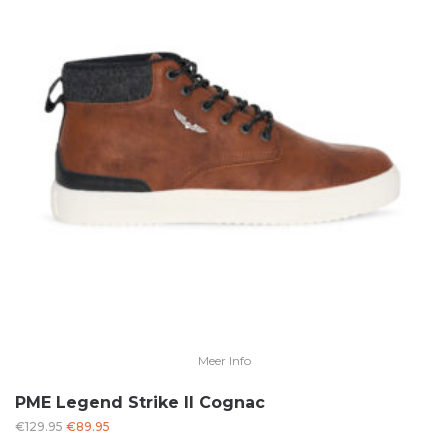
Meer Info
PME Legend Strike II Cognac
Oorspronkelijke
Huidige
€
129.95
€
89.95