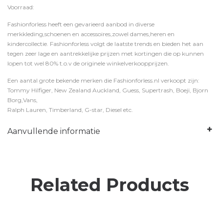
Voorraad:
Fashionforless heeft een gevarieerd aanbod in diverse
merkkleding,schoenen en accessoires,zowel dames,heren en
kindercollectie. Fashionforless volgt de laatste trends en bieden het aan
tegen zeer lage en aantrekkelijke prijzen met kortingen die op kunnen
lopen tot wel 80% t.o.v de originele winkelverkoopprijzen.
Een aantal grote bekende merken die Fashionforless.nl verkoopt zijn:
Tommy Hilfiger, New Zealand Auckland, Guess, Supertrash, Boeji, Bjorn
Borg,Vans,
Ralph Lauren, Timberland, G-star, Diesel etc.
Aanvullende informatie
Related Products