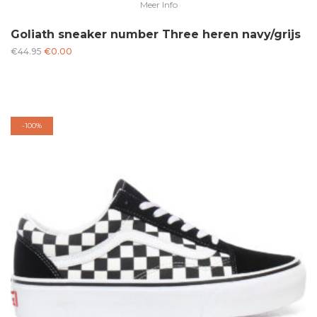
Meer Info
Goliath sneaker number Three heren navy/grijs
Oorspronkelijke
Huidige
€
44.95
€
0.00
prijs
prijs
was:
is:
€44.95.
€0.00.
-
100%