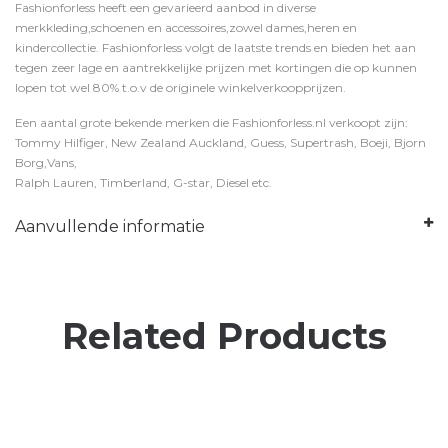
Fashionforless heeft een gevarieerd aanbod in diverse
merkkleding,schoenen en accessoires,zowel dames,heren en
kindercollectie. Fashionforless volgt de laatste trends en bieden het aan
tegen zeer lage en aantrekkelijke prijzen met kortingen die op kunnen
lopen tot wel 80% t.o.v de originele winkelverkoopprijzen.
Een aantal grote bekende merken die Fashionforless.nl verkoopt zijn:
Tommy Hilfiger, New Zealand Auckland, Guess, Supertrash, Boeji, Bjorn
Borg,Vans,
Ralph Lauren, Timberland, G-star, Diesel etc.
Aanvullende informatie
Related Products