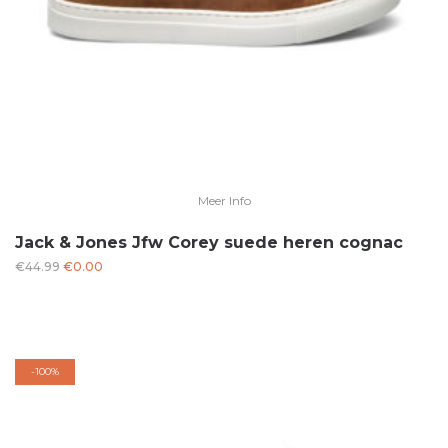
Meer Info
Jack & Jones Jfw Corey suede heren cognac
Oorspronkelijke
Huidige
€
44.99
€
0.00
prijs
prijs
was:
is:
€44.99.
€0.00.
-
100%