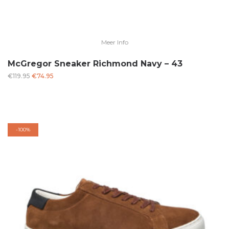
Meer Info
McGregor Sneaker Richmond Navy – 43
Oorspronkelijke
Huidige
€
119.95
€
74.95
prijs
prijs
was:
is:
€119.95.
€74.95.
-
100%