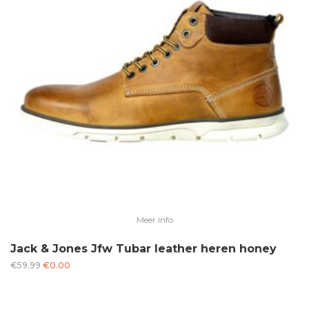
Meer Info
Jack & Jones Jfw Tubar leather heren honey
Oorspronkelijke
Huidige
€
59.99
€
0.00
prijs
prijs
was:
is: