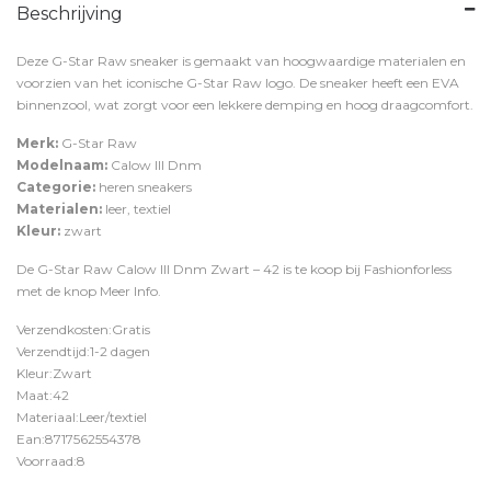
Beschrijving
Deze G-Star Raw sneaker is gemaakt van hoogwaardige materialen en
voorzien van het iconische G-Star Raw logo. De sneaker heeft een EVA
binnenzool, wat zorgt voor een lekkere demping en hoog draagcomfort.
Merk:
G-Star Raw
Modelnaam:
Calow III Dnm
Categorie:
heren sneakers
Materialen:
leer, textiel
Kleur:
zwart
De G-Star Raw Calow III Dnm Zwart – 42 is te koop bij
Fashionforless
met de knop
Meer Info
.
Verzendkosten:Gratis
Verzendtijd:1-2 dagen
Kleur:Zwart
Maat:42
Materiaal:Leer/textiel
Ean:8717562554378
Voorraad:8