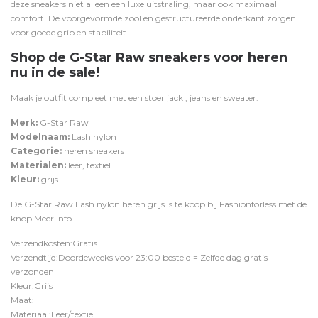
deze sneakers niet alleen een luxe uitstraling, maar ook maximaal
comfort.
De voorgevormde zool en gestructureerde onderkant zorgen
voor goede grip en stabiliteit.
Shop de G-Star Raw sneakers voor heren
nu in de sale!
Maak je outfit compleet met een stoer
jack
,
jeans
en
sweater
.
Merk:
G-Star Raw
Modelnaam:
Lash nylon
Categorie:
heren sneakers
Materialen:
leer, textiel
Kleur:
grijs
De G-Star Raw Lash nylon heren grijs is te koop bij
Fashionforless
met de
knop
Meer Info
.
Verzendkosten:Gratis
Verzendtijd:Doordeweeks voor 23:00 besteld = Zelfde dag gratis
verzonden
Kleur:Grijs
Maat:
Materiaal:Leer/textiel