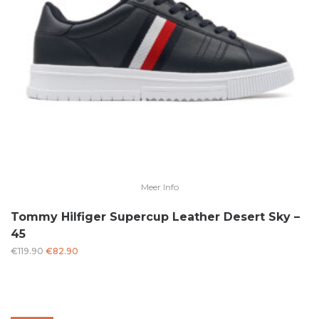
Meer Info
Tommy Hilfiger Supercup Leather Desert Sky –
45
Oorspronkelijke
Huidige
€
119.90
€
82.90
prijs
prijs
was:
is:
€119.90.
€82.90.