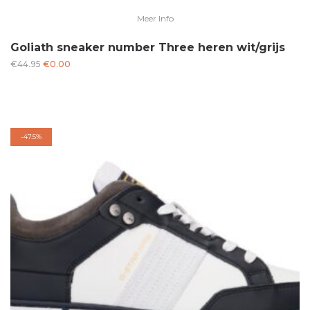
Meer Info
Goliath sneaker number Three heren wit/grijs
Oorspronkelijke
Huidige
€
44.95
€
0.00
prijs
prijs
was:
is:
€44.95.
€0.00.
-
47.5%