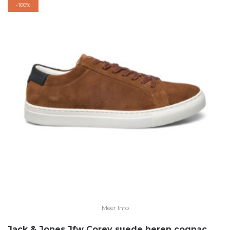
-
100%
Meer Info
Jack & Jones Jfw Corey suede heren cognac