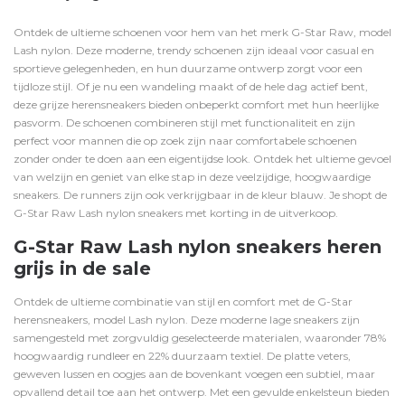
Ontdek de ultieme schoenen voor hem van het merk G-Star Raw, model
Lash nylon.
Deze moderne, trendy schoenen zijn ideaal voor casual en
sportieve gelegenheden, en hun duurzame ontwerp zorgt voor een
tijdloze stijl.
Of je nu een wandeling maakt of de hele dag actief bent,
deze grijze herensneakers bieden onbeperkt comfort met hun heerlijke
pasvorm.
De schoenen combineren stijl met functionaliteit en zijn
perfect voor mannen die op zoek zijn naar comfortabele schoenen
zonder onder te doen aan een eigentijdse look.
Ontdek het ultieme gevoel
van welzijn en geniet van elke stap in deze veelzijdige, hoogwaardige
sneakers. De runners zijn ook verkrijgbaar in de kleur
blauw
. Je shopt de
G-Star Raw Lash nylon sneakers met korting in de uitverkoop.
G-Star Raw Lash nylon sneakers heren
grijs in de sale
Ontdek de ultieme combinatie van stijl en comfort met de G-Star
herensneakers, model Lash nylon.
Deze moderne lage sneakers zijn
samengesteld met zorgvuldig geselecteerde materialen, waaronder 78%
hoogwaardig rundleer en 22% duurzaam textiel.
De platte veters,
geweven lussen en oogjes aan de bovenkant voegen een subtiel, maar
opvallend detail toe aan het ontwerp.
Met een gevulde enkelsteun bieden