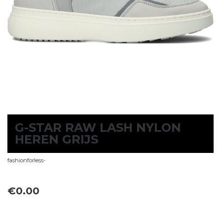
G-STAR RAW LASH NYLON
HEREN GRIJS
fashionforless-
€
0.00