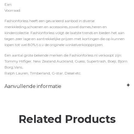
Ean:
Voorraad:
Fashionforless heeft een gevarieerd aanbod in diverse
merkkleding,schoenen en accessoires,zowel dames,heren en
kindercollectie. Fashionforless volgt de laatste trends en bieden het aan
tegen zeer lage en aantrekkelijke prijzen met kortingen die op kunnen
lopen tot wel 80% t.o.v de originele winkelverkoopprijzen.
Een aantal grote bekende merken die Fashionforless.nl verkoopt zijn:
Tommy Hilfiger, New Zealand Auckland, Guess, Supertrash, Boeji, Bjorn
Borg,Vans,
Ralph Lauren, Timberland, G-star, Diesel etc.
Aanvullende informatie
Related Products