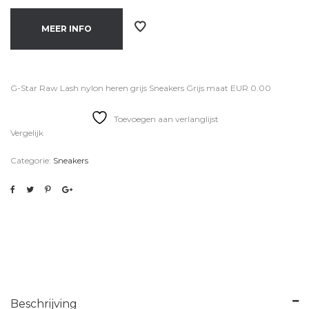
MEER INFO
G-Star Raw Lash nylon heren grijs Sneakers Grijs maat EUR 0.00
Toevoegen aan verlanglijst
Vergelijk
Categorie:
Sneakers
Beschrijving