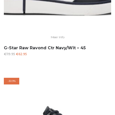
Meer Info
G-Star Raw Ravond Ctr Navy/Wit – 45
Oorspronkelijke
Huidige
€
119.95
€
62.95
prijs
prijs
was:
is:
€119.95.
€62.95.
-
30.9%