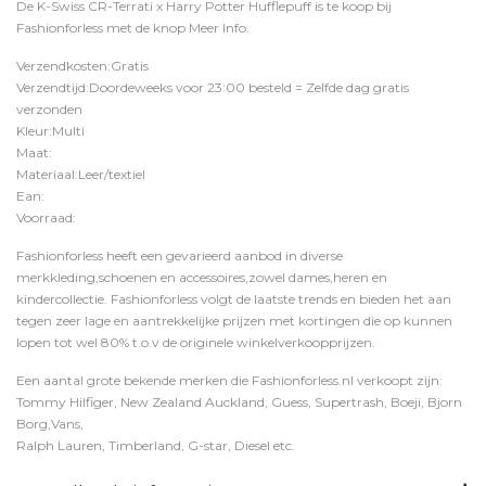
De K-Swiss CR-Terrati x Harry Potter Hufflepuff is te koop bij
Fashionforless
met de knop
Meer Info
.
Verzendkosten:Gratis
Verzendtijd:Doordeweeks voor 23:00 besteld = Zelfde dag gratis
verzonden
Kleur:Multi
Maat:
Materiaal:Leer/textiel
Ean:
Voorraad:
Fashionforless heeft een gevarieerd aanbod in diverse
merkkleding,schoenen en accessoires,zowel dames,heren en
kindercollectie. Fashionforless volgt de laatste trends en bieden het aan
tegen zeer lage en aantrekkelijke prijzen met kortingen die op kunnen
lopen tot wel 80% t.o.v de originele winkelverkoopprijzen.
Een aantal grote bekende merken die Fashionforless.nl verkoopt zijn:
Tommy Hilfiger, New Zealand Auckland, Guess, Supertrash, Boeji, Bjorn
Borg,Vans,
Ralph Lauren, Timberland, G-star, Diesel etc.