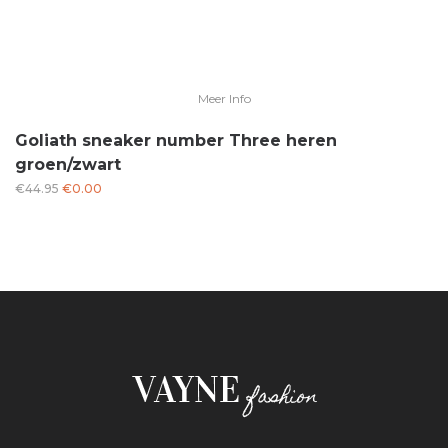
Meer Info
Goliath sneaker number Three heren
groen/zwart
Oorspronkelijke
Huidige
€
44.95
€
0.00
prijs
prijs
was:
is:
€44.95.
€0.00.