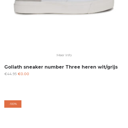
Meer Info
Goliath sneaker number Three heren wit/grijs
Oorspronkelijke
Huidige
€
44.95
€
0.00
prijs
prijs
was:
is:
€44.95.
€0.00.
-
100%