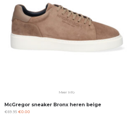
Meer Info
McGregor sneaker Bronx heren beige
Oorspronkelijke
Huidige
€
69.95
€
0.00
prijs
prijs
was:
is:
€69.95.
€0.00.