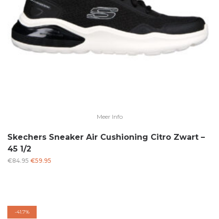
Meer Info
Skechers Sneaker Air Cushioning Citro Zwart –
45 1/2
Oorspronkelijke
Huidige
€
84.95
€
59.95
prijs
prijs
was:
is:
€84.95.
€59.95.
-
41.7%