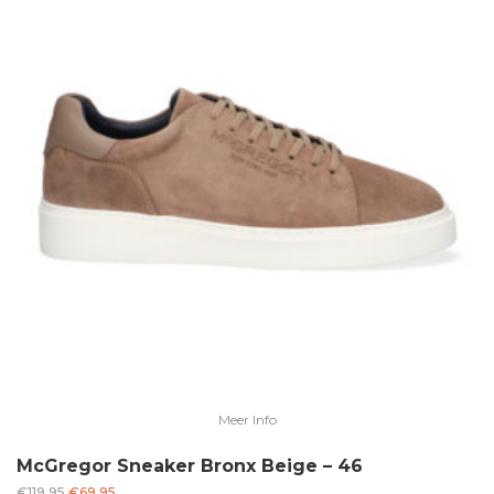
Meer Info
McGregor Sneaker Bronx Beige – 46
Oorspronkelijke
Huidige
€
119.95
€
69.95