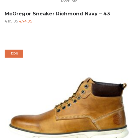
Meer Info
McGregor Sneaker Richmond Navy – 43
Oorspronkelijke
Huidige
€
119.95
€
74.95
prijs
prijs
was:
is:
€119.95.
€74.95.
-
100%