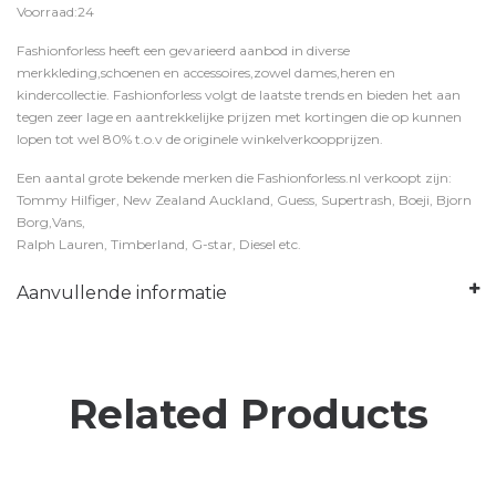
Voorraad:24
Fashionforless heeft een gevarieerd aanbod in diverse
merkkleding,schoenen en accessoires,zowel dames,heren en
kindercollectie. Fashionforless volgt de laatste trends en bieden het aan
tegen zeer lage en aantrekkelijke prijzen met kortingen die op kunnen
lopen tot wel 80% t.o.v de originele winkelverkoopprijzen.
Een aantal grote bekende merken die Fashionforless.nl verkoopt zijn:
Tommy Hilfiger, New Zealand Auckland, Guess, Supertrash, Boeji, Bjorn
Borg,Vans,
Ralph Lauren, Timberland, G-star, Diesel etc.
Aanvullende informatie
Related Products