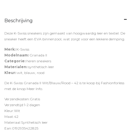
Beschrijving
Deze K-Swiss sneakers zijn gemaakt van hoogwaardig leer en textiel. De
sneaker heeft een EVA binnenzool, wat zorgt voor een lekkere demping.
Merk:
K-Swiss
Modelnaam:
Granada II
Categorie:
heren sneakers
Materialen:
synthetisch leer
Kleur:
wit, blauw, rood
De K-Swiss Granada II Wit/Blauw/Rood – 42 is te koop bij
Fashionforless
met de knop
Meer Info
.
Verzendkosten:Gratis
Verzendtijd:1-2 dagen
Kleur:Wit
Maat:42
Materiaal:Synthetisch leer
Ean:0192935422825