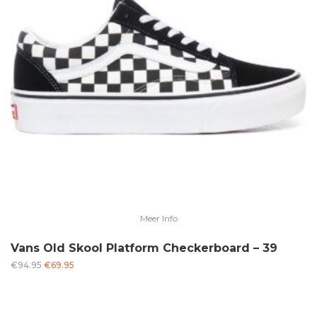
Meer Info
Vans Old Skool Platform Checkerboard – 39
Oorspronkelijke
Huidige
€
94.95
€
69.95
prijs
prijs
was:
is:
€94.95.
€69.95.