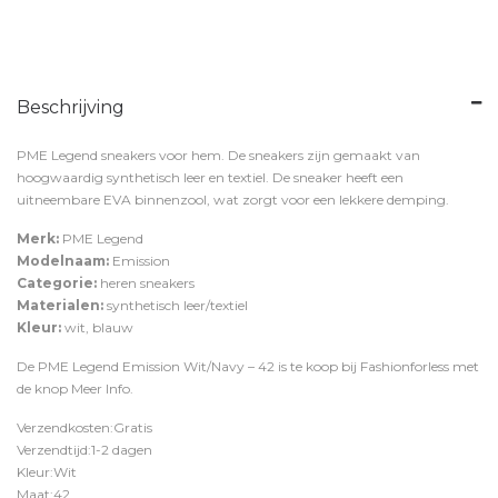
Beschrijving
PME Legend sneakers voor hem. De sneakers zijn gemaakt van
hoogwaardig synthetisch leer en textiel. De sneaker heeft een
uitneembare EVA binnenzool, wat zorgt voor een lekkere demping.
Merk:
PME Legend
Modelnaam:
Emission
Categorie:
heren sneakers
Materialen:
synthetisch leer/textiel
Kleur:
wit, blauw
De PME Legend Emission Wit/Navy – 42 is te koop bij
Fashionforless
met
de knop
Meer Info
.
Verzendkosten:Gratis
Verzendtijd:1-2 dagen
Kleur:Wit
Maat:42