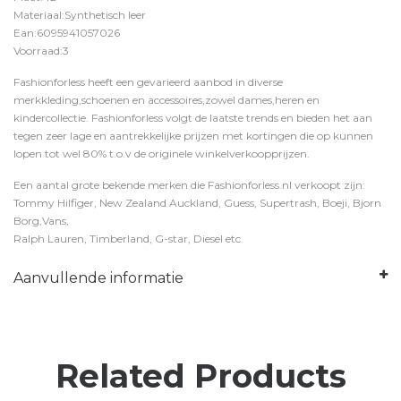
Materiaal:Synthetisch leer
Ean:6095941057026
Voorraad:3
Fashionforless heeft een gevarieerd aanbod in diverse
merkkleding,schoenen en accessoires,zowel dames,heren en
kindercollectie. Fashionforless volgt de laatste trends en bieden het aan
tegen zeer lage en aantrekkelijke prijzen met kortingen die op kunnen
lopen tot wel 80% t.o.v de originele winkelverkoopprijzen.
Een aantal grote bekende merken die Fashionforless.nl verkoopt zijn:
Tommy Hilfiger, New Zealand Auckland, Guess, Supertrash, Boeji, Bjorn
Borg,Vans,
Ralph Lauren, Timberland, G-star, Diesel etc.
Aanvullende informatie
Related Products