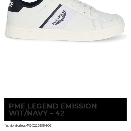
PME LEGEND EMISSION
WIT/NAVY – 42
fashionforless-PBO220998-906