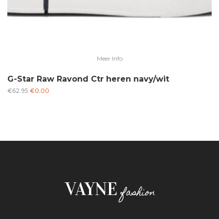
Meer Info
G-Star Raw Ravond Ctr heren navy/wit
Oorspronkelijke
Huidige
€
62.95
€
0.00
prijs
prijs
was:
is:
€62.95.
€0.00.