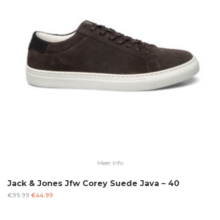
Meer Info
Jack & Jones Jfw Corey Suede Java – 40
Oorspronkelijke
Huidige
€
99.99
€
44.99
prijs
prijs
was:
is: