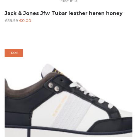
Meer Info
Jack & Jones Jfw Tubar leather heren honey
Oorspronkelijke
Huidige
€
59.99
€
0.00
prijs
prijs
was:
is:
€59.99.
€0.00.
-
100%