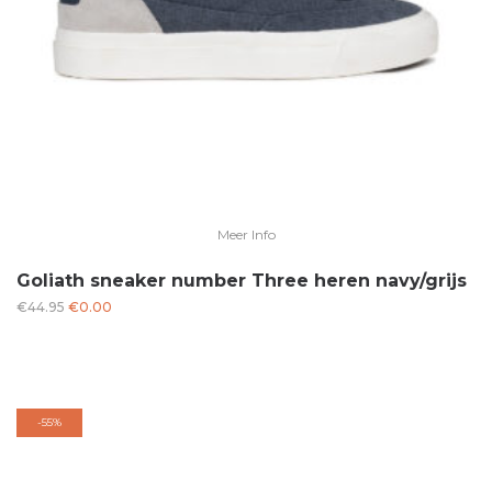
Meer Info
Goliath sneaker number Three heren navy/grijs
Oorspronkelijke
Huidige
€
44.95
€
0.00
prijs
prijs
was:
is:
€44.95.
€0.00.
-
55%