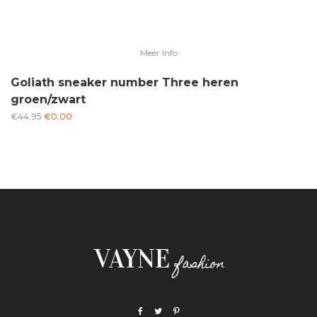
Meer Info
Goliath sneaker number Three heren
groen/zwart
Oorspronkelijke
Huidige
€
44.95
€
0.00
prijs
prijs
was:
is:
€44.95.
€0.00.