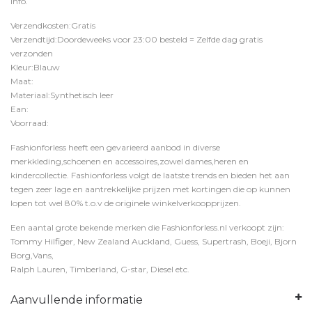
Info
.
Verzendkosten:Gratis
Verzendtijd:Doordeweeks voor 23:00 besteld = Zelfde dag gratis
verzonden
Kleur:Blauw
Maat:
Materiaal:Synthetisch leer
Ean:
Voorraad:
Fashionforless heeft een gevarieerd aanbod in diverse
merkkleding,schoenen en accessoires,zowel dames,heren en
kindercollectie. Fashionforless volgt de laatste trends en bieden het aan
tegen zeer lage en aantrekkelijke prijzen met kortingen die op kunnen
lopen tot wel 80% t.o.v de originele winkelverkoopprijzen.
Een aantal grote bekende merken die Fashionforless.nl verkoopt zijn:
Tommy Hilfiger, New Zealand Auckland, Guess, Supertrash, Boeji, Bjorn
Borg,Vans,
Ralph Lauren, Timberland, G-star, Diesel etc.
Aanvullende informatie