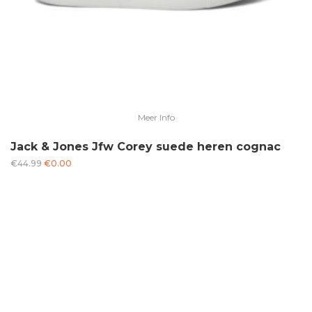
Meer Info
Jack & Jones Jfw Corey suede heren cognac
Oorspronkelijke
Huidige
€
44.99
€
0.00
prijs
prijs
was:
is:
€44.99.
€0.00.