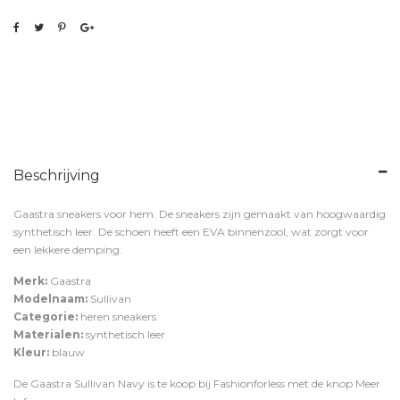
Beschrijving
Gaastra sneakers voor hem. De sneakers zijn gemaakt van hoogwaardig
synthetisch leer. De schoen heeft een EVA binnenzool, wat zorgt voor
een lekkere demping.
Merk:
Gaastra
Modelnaam:
Sullivan
Categorie:
heren sneakers
Materialen:
synthetisch leer
Kleur:
blauw
De Gaastra Sullivan Navy is te koop bij
Fashionforless
met de knop
Meer