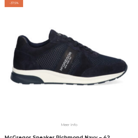
-
37.5%
Meer Info
McGregor Sneaker Richmond Navy – 42