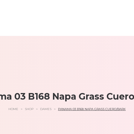
a 03 B168 Napa Grass Cuer
HOME
>
SHOP
>
DAMES
>
PANAMA 03 B168 NAPA GRASS CUERO/BARK