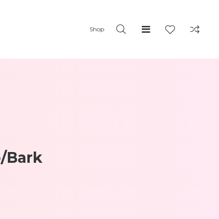
Shop
o/Bark