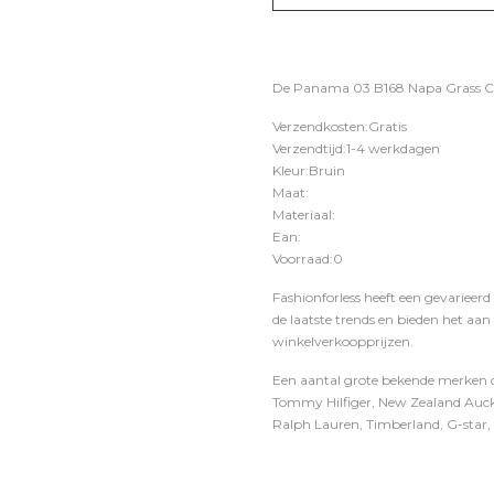
De Panama 03 B168 Napa Grass Cue
Verzendkosten:Gratis
Verzendtijd:1-4 werkdagen
Kleur:Bruin
Maat:
Materiaal:
Ean:
Voorraad:0
Fashionforless heeft een gevarieerd
de laatste trends en bieden het aan
winkelverkoopprijzen.
Een aantal grote bekende merken di
Tommy Hilfiger, New Zealand Auckl
Ralph Lauren, Timberland, G-star, D