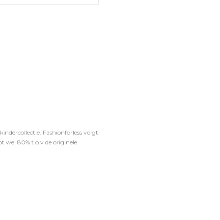
ndercollectie. Fashionforless volgt
t wel 80% t.o.v de originele