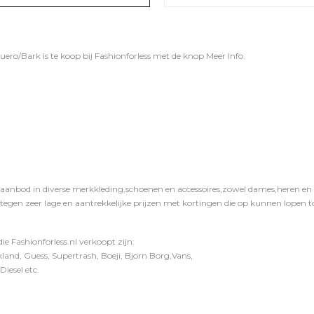
ro/Bark is te koop bij
Fashionforless
met de knop
Meer Info
.
 aanbod in diverse merkkleding,schoenen en accessoires,zowel dames,heren en ki
 tegen zeer lage en aantrekkelijke prijzen met kortingen die op kunnen lopen to
e Fashionforless.nl verkoopt zijn:
and, Guess, Supertrash, Boeji, Bjorn Borg,Vans,
iesel etc.