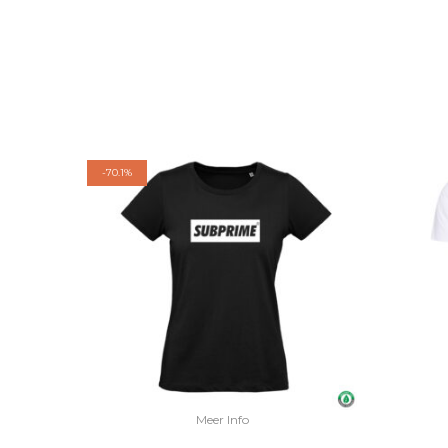
-
70.1%
Meer Info