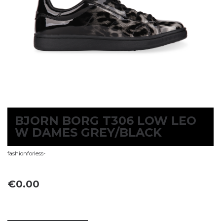
BJORN BORG T306 LOW LEO
W DAMES GREY/BLACK
fashionforless-
€
0.00