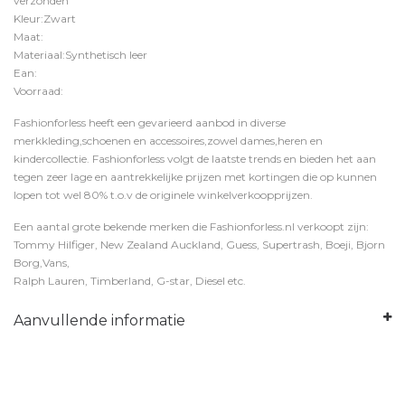
verzonden
Kleur:Zwart
Maat:
Materiaal:Synthetisch leer
Ean:
Voorraad:
Fashionforless heeft een gevarieerd aanbod in diverse
merkkleding,schoenen en accessoires,zowel dames,heren en
kindercollectie. Fashionforless volgt de laatste trends en bieden het aan
tegen zeer lage en aantrekkelijke prijzen met kortingen die op kunnen
lopen tot wel 80% t.o.v de originele winkelverkoopprijzen.
Een aantal grote bekende merken die Fashionforless.nl verkoopt zijn:
Tommy Hilfiger, New Zealand Auckland, Guess, Supertrash, Boeji, Bjorn
Borg,Vans,
Ralph Lauren, Timberland, G-star, Diesel etc.
Aanvullende informatie