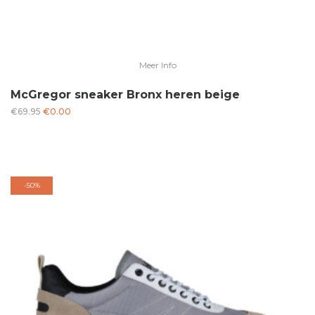
Meer Info
McGregor sneaker Bronx heren beige
Oorspronkelijke
Huidige
€
69.95
€
0.00
prijs
prijs
was:
is:
€69.95.
€0.00.
-
50%