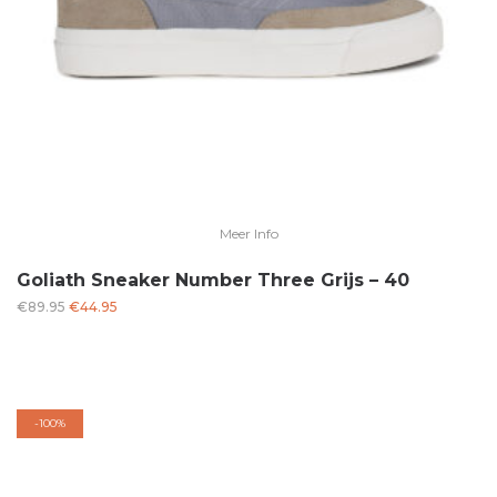
Meer Info
Goliath Sneaker Number Three Grijs – 40
Oorspronkelijke
Huidige
€
89.95
€
44.95
prijs
prijs
was:
is:
€89.95.
€44.95.
-
100%