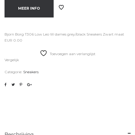
MEER INFO
Bjorn Borg T306 Low Leo W dames grey/black Sneakers Zwart maat
EUR 0.00
Toevoegen aan verlanglijst
Vergelijk
Categorie:
Sneakers
Beschrijving