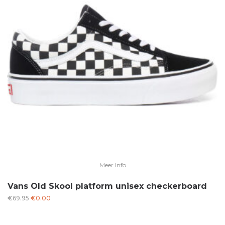
Meer Info
Vans Old Skool platform unisex checkerboard
Oorspronkelijke
Huidige
€
69.95
€
0.00
prijs
prijs
was:
is: