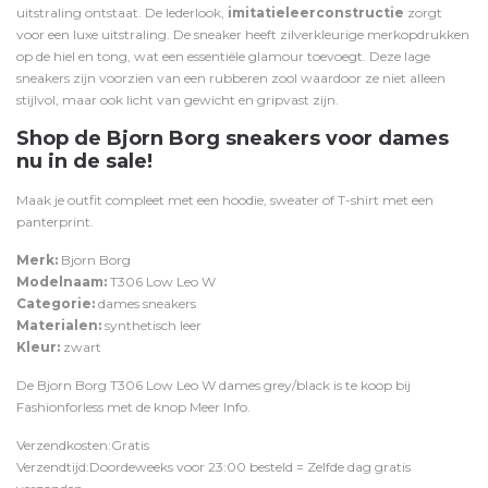
uitstraling ontstaat. De lederlook,
imitatieleerconstructie
zorgt
voor een luxe uitstraling. De sneaker heeft zilverkleurige merkopdrukken
op de hiel en tong, wat een essentiële glamour toevoegt. Deze lage
sneakers zijn voorzien van een rubberen zool waardoor ze niet alleen
stijlvol, maar ook licht van gewicht en gripvast zijn.
Shop de Bjorn Borg sneakers voor dames
nu in de sale!
Maak je outfit compleet met een
hoodie
,
sweater
of
T-shirt
met een
panterprint.
Merk:
Bjorn Borg
Modelnaam:
T306 Low Leo W
Categorie:
dames sneakers
Materialen:
synthetisch leer
Kleur:
zwart
De Bjorn Borg T306 Low Leo W dames grey/black is te koop bij
Fashionforless
met de knop
Meer Info
.
Verzendkosten:Gratis
Verzendtijd:Doordeweeks voor 23:00 besteld = Zelfde dag gratis