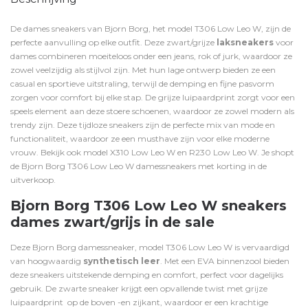
De dames sneakers van Bjorn Borg, het model T306 Low Leo W, zijn de
perfecte aanvulling op elke outfit. Deze zwart/grijze
laksneakers
voor
dames combineren moeiteloos onder een jeans, rok of jurk, waardoor ze
zowel veelzijdig als stijlvol zijn. Met hun lage ontwerp bieden ze een
casual en sportieve uitstraling, terwijl de demping en fijne pasvorm
zorgen voor comfort bij elke stap. De grijze luipaardprint zorgt voor een
speels element aan deze stoere schoenen, waardoor ze zowel modern als
trendy zijn. Deze tijdloze sneakers zijn de perfecte mix van mode en
functionaliteit, waardoor ze een musthave zijn voor elke moderne
vrouw. Bekijk ook model
X310 Low Leo W
en
R230 Low Leo W
. Je shopt
de Bjorn Borg T306 Low Leo W damessneakers met korting in de
uitverkoop.
Bjorn Borg T306 Low Leo W sneakers
dames zwart/grijs in de sale
Deze Bjorn Borg damessneaker, model T306 Low Leo W is vervaardigd
van hoogwaardig
synthetisch leer
. Met een EVA binnenzool bieden
deze sneakers uitstekende demping en comfort, perfect voor dagelijks
gebruik. De zwarte sneaker krijgt een opvallende twist met grijze
luipaardprint op de boven -en zijkant, waardoor er een krachtige