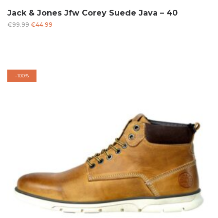
Jack & Jones Jfw Corey Suede Java – 40
Oorspronkelijke
Huidige
€
99.99
€
44.99
prijs
prijs
was:
is:
€99.99.
€44.99.
-
100%