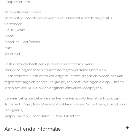
knop
Meer Info
.
Verzendkosten:Gratis
Verzendtijd:Doordeweeks voor 23:00 besteld = Zelfde dag gratis
verzonden
Kleur:Zwart
Maat:
Materiaal:Leer/textiel
Ean:
Voorraad:
Fashionforless heeft een gevarieerd aanbod in diverse
merkkleding,schoenen en accessoires,zowel dames,heren en
kindercollectie. Fashionforless volgt de laatste trends en bieden het aan
tegen zeer lage en aantrekkelijke prijzen met kortingen die op kunnen
lopen tot wel 80% t.o.v de originele winkelverkoopprijzen.
Een aantal grote bekende merken die Fashionforless.nl verkoopt zijn:
Tommy Hilfiger, New Zealand Auckland, Guess, Supertrash, Boeji, Bjorn
Borg,Vans,
Ralph Lauren, Timberland, G-star, Diesel etc.
Aanvullende informatie