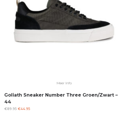
Meer Info
Goliath Sneaker Number Three Groen/Zwart –
44
Oorspronkelijke
Huidige
€
89.95
€
44.95
prijs
prijs
was:
is: