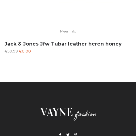
Meer Info
Jack & Jones Jfw Tubar leather heren honey
Oorspronkelijke
Huidige
€
59.99
€
0.00
prijs
prijs
was:
is:
€59.99.
€0.00.