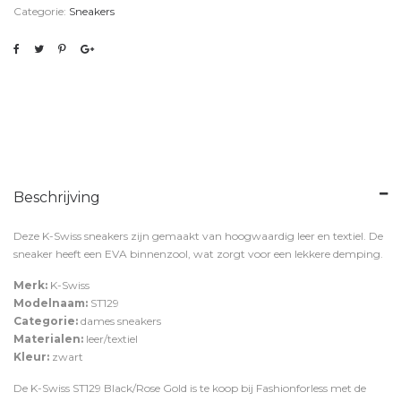
Categorie:
Sneakers
Beschrijving
Deze K-Swiss sneakers zijn gemaakt van hoogwaardig leer en textiel. De
sneaker heeft een EVA binnenzool, wat zorgt voor een lekkere demping.
Merk:
K-Swiss
Modelnaam:
ST129
Categorie:
dames sneakers
Materialen:
leer/textiel
Kleur:
zwart
De K-Swiss ST129 Black/Rose Gold is te koop bij
Fashionforless
met de