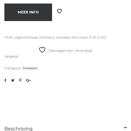
MEER INFO
PME Legend Eclipse Wit/Navy Sneakers Wit maat EUR 0.00
Toevoegen aan verlanglijst
Vergelijk
Categorie:
Sneakers
Beschrijving