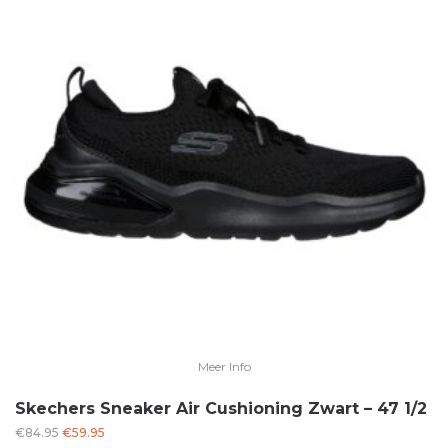
Meer Info
Skechers Sneaker Air Cushioning Zwart – 47 1/2
Oorspronkelijke
Huidige
€
84.95
€
59.95