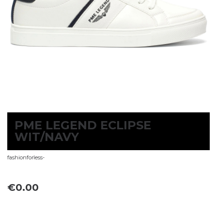
PME LEGEND ECLIPSE
WIT/NAVY
fashionforless-
€
0.00