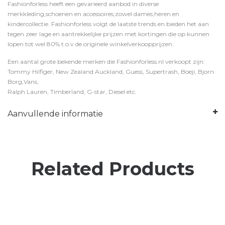
Fashionforless heeft een gevarieerd aanbod in diverse
merkkleding,schoenen en accessoires,zowel dames,heren en
kindercollectie. Fashionforless volgt de laatste trends en bieden het aan
tegen zeer lage en aantrekkelijke prijzen met kortingen die op kunnen
lopen tot wel 80% t.o.v de originele winkelverkoopprijzen.
Een aantal grote bekende merken die Fashionforless.nl verkoopt zijn:
Tommy Hilfiger, New Zealand Auckland, Guess, Supertrash, Boeji, Bjorn
Borg,Vans,
Ralph Lauren, Timberland, G-star, Diesel etc.
Aanvullende informatie
Related Products