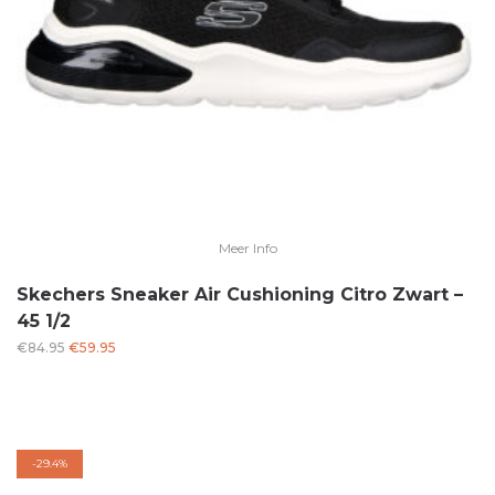
Meer Info
Skechers Sneaker Air Cushioning Citro Zwart –
45 1/2
Oorspronkelijke
Huidige
€
84.95
€
59.95
prijs
prijs
was:
is:
€84.95.
€59.95.
-
29.4%