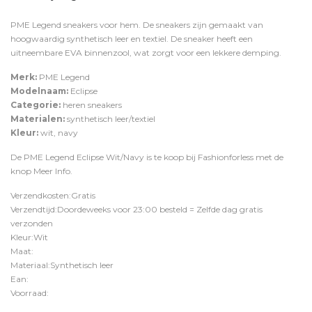
PME Legend sneakers voor hem. De sneakers zijn gemaakt van
hoogwaardig synthetisch leer en textiel. De sneaker heeft een
uitneembare EVA binnenzool, wat zorgt voor een lekkere demping.
Merk:
PME Legend
Modelnaam:
Eclipse
Categorie:
heren sneakers
Materialen:
synthetisch leer/textiel
Kleur:
wit, navy
De PME Legend Eclipse Wit/Navy is te koop bij
Fashionforless
met de
knop
Meer Info
.
Verzendkosten:Gratis
Verzendtijd:Doordeweeks voor 23:00 besteld = Zelfde dag gratis
verzonden
Kleur:Wit
Maat:
Materiaal:Synthetisch leer
Ean:
Voorraad: