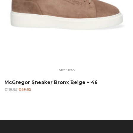
Meer Info
McGregor Sneaker Bronx Beige – 46
Oorspronkelijke
Huidige
€
119.95
€
69.95
prijs
prijs
was:
is:
€119.95.
€69.95.