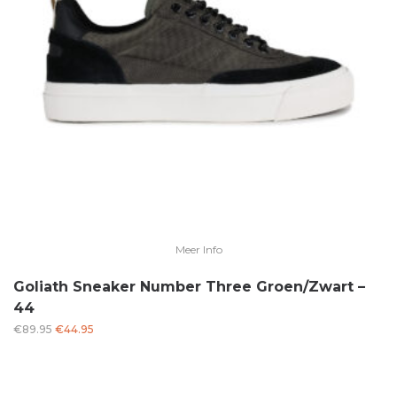
Meer Info
Goliath Sneaker Number Three Groen/Zwart –
44
Oorspronkelijke
Huidige
€
89.95
€
44.95
prijs
prijs
was:
is:
€89.95.
€44.95.