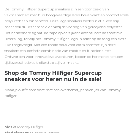
De Tommy Hilfiger Supercup sneakers zijn een toonbeeld van
vakmanschap met hun hoogwaardige leren bovenkant en comfortabele
polyurethaan binnenzool.
Deze lage sneakers bieden niet alleen stijl,
maar ook duurzaamheid dankzij de voering van gerecycled polyester.
Het herkenbare signature-tape op de zijkant accentueert de sportieve
uitstraling, terwijl het Tommy Hilfiger-logo in reliëf op de tong een extra
luxe toegevoegd.
Met een ronde neus voor extra comfort zijn deze
sneakers een perfecte combinatie van modus en functionaliteit.
O
ntworpen voor innovatieve avonturen, bieden de herensneakers een
tijdloze esthetiek die elke stap stijlvol maakt.
Shop de Tommy Hilfiger Supercup
sneakers voor heren nu in de sale!
Maak je outfit compleet met een
overhemd
,
jeans
en
jas
van Tommy
Hilfiger.
Merk:
Tommy Hilfiger
Modelnaam:
Supercup leather